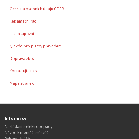
Ochrana osobních údajů GDPR
Reklamační řád
Jak nakupovat
QR kód pro platby převodem
Doprava zboží
Kontaktujte nás
Mapa stránek
Informace
Nakládání s elektroodpady
Návod k montáži stěračů
Reklamační řád