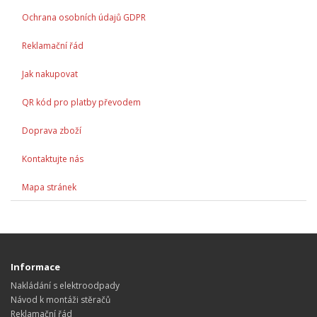
Ochrana osobních údajů GDPR
Reklamační řád
Jak nakupovat
QR kód pro platby převodem
Doprava zboží
Kontaktujte nás
Mapa stránek
Informace
Nakládání s elektroodpady
Návod k montáži stěračů
Reklamační řád