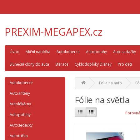
PREXIM-MEGAPEX.cz
Úvod
Akční nabídka
Autokoberce
Autopotahy
Autosedačky
Sluneční clony do auta
Stěrače
Cyklodoplňky Disney
Pro děti
Autokoberce
Folie na auto
Fó
Autoantény
Fólie na světla
Autolékárny
Porovná
Autopotahy
Autosedačky
Autotrička