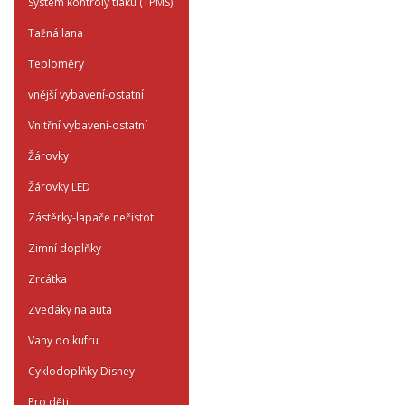
System kontroly tlaku (TPMS)
Tažná lana
Teploměry
vnější vybavení-ostatní
Vnitřní vybavení-ostatní
Žárovky
Žárovky LED
Zástěrky-lapače nečistot
Zimní doplňky
Zrcátka
Zvedáky na auta
Vany do kufru
Cyklodoplňky Disney
Pro děti