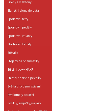
Sirény a klaksony
Sluneční clony do auta
Sportovní filtry
Sportovní pedály
Sportovní volanty
Startovací kabely
Stěrače
Stojany na pneumatiky
Střešní boxy HAKR
Střešní nosiče a příčníky
Světla pro denní svícení
Světlomety poziční
Svítilny,lampičky,majáky