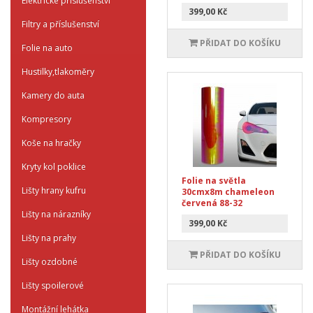
Elektrické příslušenství
399,00 Kč
Filtry a příslušenství
PŘIDAT DO KOŠÍKU
Folie na auto
Hustilky,tlakoměry
Kamery do auta
Kompresory
Koše na hračky
Kryty kol poklice
Folie na světla
Lišty hrany kufru
30cmx8m chameleon
červená 88-32
Lišty na nárazníky
399,00 Kč
Lišty na prahy
PŘIDAT DO KOŠÍKU
Lišty ozdobné
Lišty spoilerové
Montážní lehátka