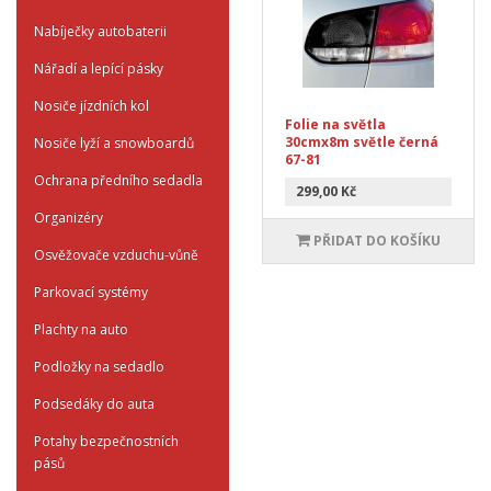
Nabíječky autobaterii
Nářadí a lepící pásky
Nosiče jízdních kol
Folie na světla
30cmx8m světle černá
Nosiče lyží a snowboardů
67-81
Ochrana předního sedadla
299,00 Kč
Organizéry
PŘIDAT DO KOŠÍKU
Osvěžovače vzduchu-vůně
Parkovací systémy
Plachty na auto
Podložky na sedadlo
Podsedáky do auta
Potahy bezpečnostních
pásů