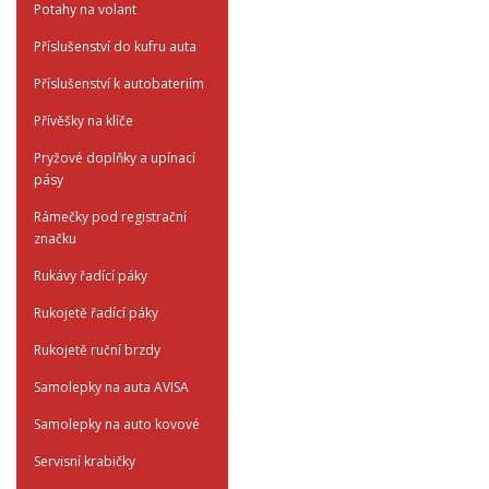
Potahy na volant
Příslušenství do kufru auta
Příslušenství k autobateriím
Přívěšky na klíče
Pryžové doplňky a upínací
pásy
Rámečky pod registrační
značku
Rukávy řadící páky
Rukojetě řadící páky
Rukojetě ruční brzdy
Samolepky na auta AVISA
Samolepky na auto kovové
Servisní krabičky