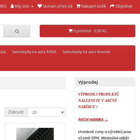
855
Můj účet
Seznam přání (0)
Nákupní košík
Objednat
0 položek - 0,00 Kč
uta
Samolepky na auta AVISA
Samolepky na auto kovové
Výprodej
VÝPRODEJ PRODUKTŮ
NALEZNETE V AKČNÍ
NABÍDCE !
Zobrazit:
Akční nabídka →
Uvedené ceny u výrobků jsou
včetně DPH.
Minimální odběr