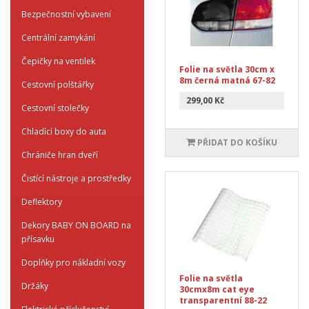
Bezpečnostní vybavení
Centrální zamykání
Čepičky na ventilek
Folie na světla 30cm x
8m černá matná 67-82
Cestovní polštářky
299,00 Kč
Cestovní stolečky
Chladící boxy do auta
PŘIDAT DO KOŠÍKU
Chrániče hran dveří
Čistící nástroje a prostředky
Deflektory
Dekory BABY ON BOARD na
přísavku
Doplňky pro nákladní vozy
Folie na světla
Držáky
30cmx8m cat eye
transparentní 88-22