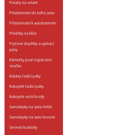
Potahy na volant
Příslušenství do kufru auta
Příslušenství k autobateriím
Přívěšky na klíče
Pryžové doplňky a upínací
pásy
Rámečky pod registrační
značku
Rukávy řadící páky
Rukojetě řadící páky
Rukojetě ruční brzdy
Samolepky na auta AVISA
Samolepky na auto kovové
Servisní krabičky