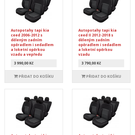
Autopotahy tapi kia
Autopotahy tapi kia
ceed 2006-2012 s
ceed II 2012-2018 s
děleným zadním
děleným zadním
opěradlem i sedadlem
opěradlem i sedadlem
a loketní opěrkou
a loketní opěrkou
vzadu a vepředu
vzadu
3 990,00 Kč
3 790,00 Kč
PŘIDAT DO KOŠÍKU
PŘIDAT DO KOŠÍKU