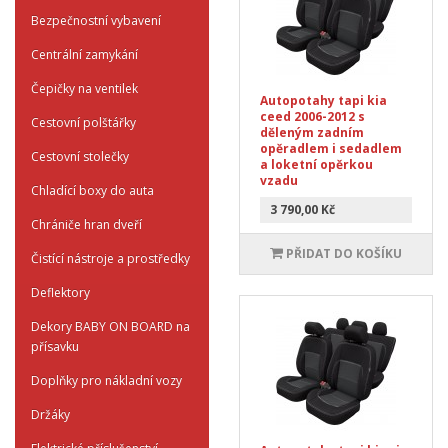
Bezpečnostní vybavení
Centrální zamykání
Čepičky na ventilek
Autopotahy tapi kia
ceed 2006-2012 s
Cestovní polštářky
děleným zadním
opěradlem i sedadlem
Cestovní stolečky
a loketní opěrkou
vzadu
Chladící boxy do auta
3 790,00 Kč
Chrániče hran dveří
PŘIDAT DO KOŠÍKU
Čistící nástroje a prostředky
Deflektory
Dekory BABY ON BOARD na
přísavku
Doplňky pro nákladní vozy
Držáky