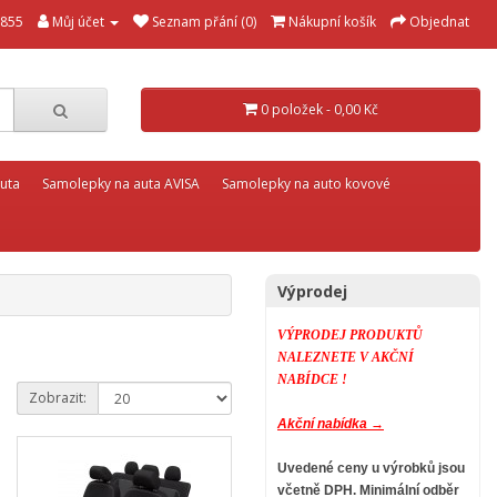
855
Můj účet
Seznam přání (0)
Nákupní košík
Objednat
0 položek - 0,00 Kč
uta
Samolepky na auta AVISA
Samolepky na auto kovové
Výprodej
VÝPRODEJ PRODUKTŮ
NALEZNETE V AKČNÍ
NABÍDCE !
Zobrazit:
Akční nabídka →
Uvedené ceny u výrobků jsou
včetně DPH.
Minimální odběr