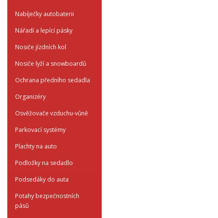
Nabíječky autobaterii
Nářadí a lepící pásky
Nosiče jízdních kol
Nosiče lyží a snowboardů
Ochrana předního sedadla
Organizéry
Osvěžovače vzduchu-vůně
Parkovací systémy
Plachty na auto
Podložky na sedadlo
Podsedáky do auta
Potahy bezpečnostních
pásů