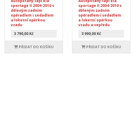
Autopotahy tapi kia
Autopotahy tapi kia
sportage II 2004-2010 s
sportage II 2004-2010 s
děleným zadním
děleným zadním
opěradlem i sedadlem
opěradlem i sedadlem
a loketní opěrkou
a loketní opěrkou
vzadu
vzadu a vepředu
3 790,00 Kč
3 990,00 Kč
PŘIDAT DO KOŠÍKU
PŘIDAT DO KOŠÍKU