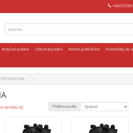
+420727931
Kryty kol poklice
Lišty hrany kufru
Nosiče jízdních kol
Podsedáky do a
TOPOTAHY KIA
IA
Tříděno podle:
ní výrobku (0)