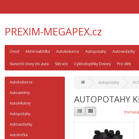
PREXIM-MEGAPEX.cz
Úvod
Akční nabídka
Autokoberce
Autopotahy
Autosedačky
Sluneční clony do auta
Stěrače
Cyklodoplňky Disney
Pro děti
Autokoberce
Autopotahy
AU
Autoantény
AUTOPOTAHY K
Autolékárny
Porovná
Autopotahy
Autosedačky
Autotrička