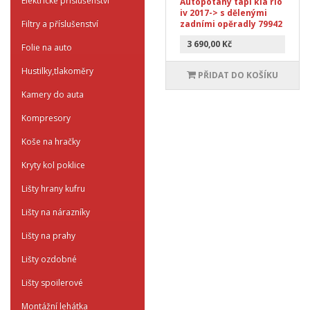
Elektrické příslušenství
Autopotahy tapi kia rio
iv 2017-> s dělenými
Filtry a příslušenství
zadními opěradly 79942
3 690,00 Kč
Folie na auto
Hustilky,tlakoměry
PŘIDAT DO KOŠÍKU
Kamery do auta
Kompresory
Koše na hračky
Kryty kol poklice
Lišty hrany kufru
Lišty na nárazníky
Lišty na prahy
Lišty ozdobné
Lišty spoilerové
Montážní lehátka