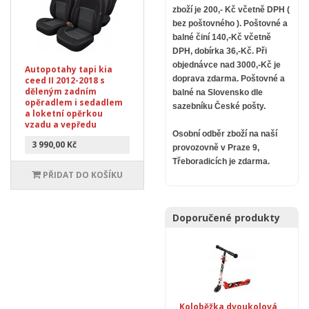
zboží je 200,- Kč včetně DPH (
bez poštovného ).
Poštovné a
balné činí 140,-Kč včetně
DPH, dobírka 36,-Kč. Při
objednávce nad 3000,-Kč je
Autopotahy tapi kia
doprava zdarma.
Poštovné a
ceed II 2012-2018 s
děleným zadním
balné na Slovensko dle
opěradlem i sedadlem
sazebníku České pošty.
a loketní opěrkou
vzadu a vepředu
Osobní odběr zboží na naší
3 990,00 Kč
provozovně v Praze 9,
Třeboradicích je zdarma.
PŘIDAT DO KOŠÍKU
Doporučené produkty
Koloběžka dvoukolová