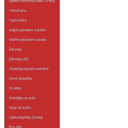
System kontroly tlaku (TPMS)
Tažná lana
Teploměry
vnější vybavení-ostatní
Vnitřní vybavení-ostatní
Žárovky
Žárovky LED
Zástěrky-lapače nečistot
Zimní doplňky
Zrcátka
Zvedáky na auta
Vany do kufru
Cyklodoplňky Disney
Pro děti