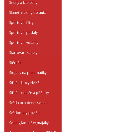
Sirény a klaksony
Sluneční clony do auta
Sportovní filtry
Sportovní pedály
Sportovní volanty
Startovací kabely
Stěrače
Stojany na pneumatiky
Střešní boxy HAKR
Střešní nosiče a příčníky
Světla pro denní svícení
Světlomety poziční
Svítilny,lampičky,majáky