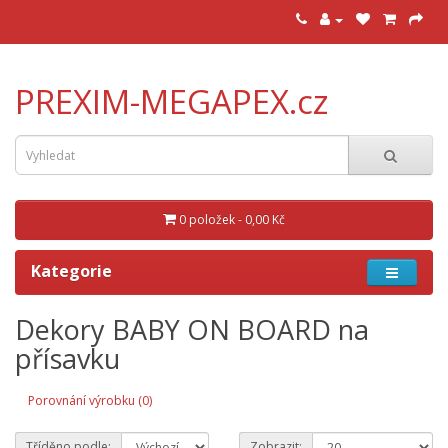
PREXIM-MEGAPEX.cz
0 položek - 0,00 Kč
Kategorie
Dekory BABY ON BOARD na
přísavku
Porovnání výrobku (0)
Tříděno podle:
Zobrazit: