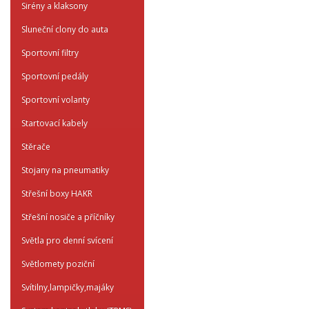
Sirény a klaksony
Sluneční clony do auta
Sportovní filtry
Sportovní pedály
Sportovní volanty
Startovací kabely
Stěrače
Stojany na pneumatiky
Střešní boxy HAKR
Střešní nosiče a příčníky
Světla pro denní svícení
Světlomety poziční
Svítilny,lampičky,majáky