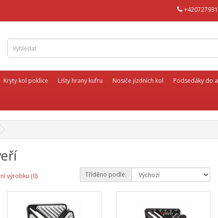
+420727931
Kryty kol poklice
Lišty hrany kufru
Nosiče jízdních kol
Podsedáky do a
eří
Tříděno podle:
ní výrobku (0)