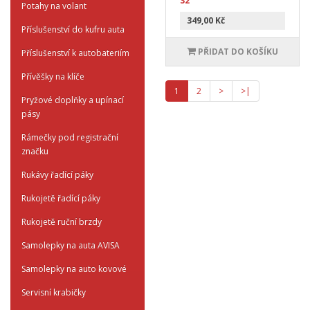
32
Potahy na volant
349,00 Kč
Příslušenství do kufru auta
PŘIDAT DO KOŠÍKU
Příslušenství k autobateriím
Přívěšky na klíče
1
2
>
>|
Pryžové doplňky a upínací
pásy
Rámečky pod registrační
značku
Rukávy řadící páky
Rukojetě řadící páky
Rukojetě ruční brzdy
Samolepky na auta AVISA
Samolepky na auto kovové
Servisní krabičky