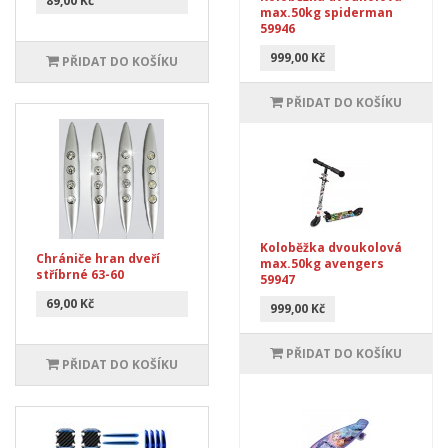
89,00 Kč
max.50kg spiderman
59946
999,00 Kč
PŘIDAT DO KOŠÍKU
PŘIDAT DO KOŠÍKU
Koloběžka dvoukolová
Chrániče hran dveří
max.50kg avengers
stříbrné 63-60
59947
69,00 Kč
999,00 Kč
PŘIDAT DO KOŠÍKU
PŘIDAT DO KOŠÍKU