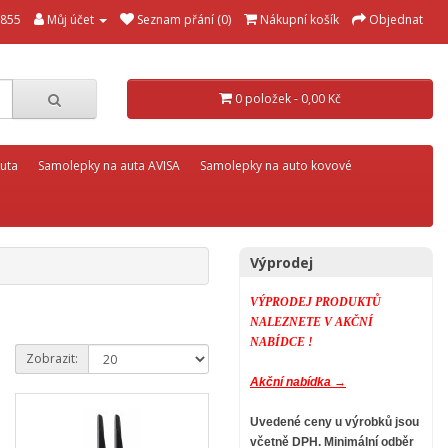
855
Můj účet
Seznam přání (0)
Nákupní košík
Objednat
0 položek - 0,00 Kč
uta
Samolepky na auta AVISA
Samolepky na auto kovové
Výprodej
VÝPRODEJ PRODUKTŮ
NALEZNETE V AKČNÍ
NABÍDCE !
Zobrazit:
Akční nabídka →
Uvedené ceny u výrobků jsou
včetně DPH.
Minimální odběr