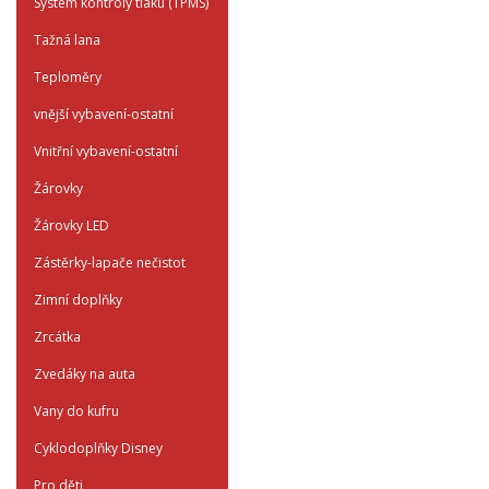
System kontroly tlaku (TPMS)
Tažná lana
Teploměry
vnější vybavení-ostatní
Vnitřní vybavení-ostatní
Žárovky
Žárovky LED
Zástěrky-lapače nečistot
Zimní doplňky
Zrcátka
Zvedáky na auta
Vany do kufru
Cyklodoplňky Disney
Pro děti