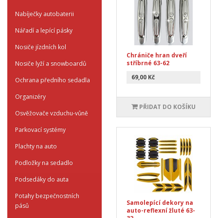
Nabíječky autobaterii
Nářadí a lepící pásky
Nosiče jízdních kol
Chrániče hran dveří
stříbrné 63-62
Nosiče lyží a snowboardů
69,00 Kč
Ochrana předního sedadla
Organizéry
PŘIDAT DO KOŠÍKU
Osvěžovače vzduchu-vůně
Parkovací systémy
Plachty na auto
Podložky na sedadlo
Podsedáky do auta
Potahy bezpečnostních
Samolepící dekory na
pásů
auto-reflexní žluté 63-