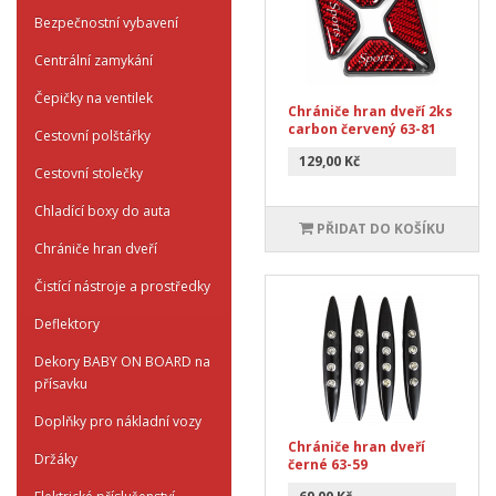
Bezpečnostní vybavení
Centrální zamykání
Čepičky na ventilek
Chrániče hran dveří 2ks
carbon červený 63-81
Cestovní polštářky
129,00 Kč
Cestovní stolečky
Chladící boxy do auta
PŘIDAT DO KOŠÍKU
Chrániče hran dveří
Čistící nástroje a prostředky
Deflektory
Dekory BABY ON BOARD na
přísavku
Doplňky pro nákladní vozy
Chrániče hran dveří
Držáky
černé 63-59