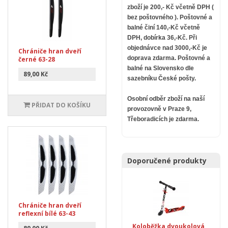
zboží je 200,- Kč včetně DPH (
bez poštovného ).
Poštovné a
balné činí 140,-Kč včetně
DPH, dobírka 36,-Kč. Při
objednávce nad 3000,-Kč je
Chrániče hran dveří
doprava zdarma.
Poštovné a
černé 63-28
balné na Slovensko dle
89,00 Kč
sazebníku České pošty.
Osobní odběr zboží na naší
PŘIDAT DO KOŠÍKU
provozovně v Praze 9,
Třeboradicích je zdarma.
Doporučené produkty
Chrániče hran dveří
reflexní bílé 63-43
Koloběžka dvoukolová