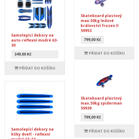
Skateboard plastový
max.50kg ledové
království frozen II
59953
Samolepící dekory na
799,00 Kč
auto-reflexní modré 63-
30
PŘIDAT DO KOŠÍKU
349,00 Kč
PŘIDAT DO KOŠÍKU
Skateboard plastový
max.50kg spiderman
59939
799,00 Kč
Samolepící dekory na
PŘIDAT DO KOŠÍKU
kliky dveří - reflexní