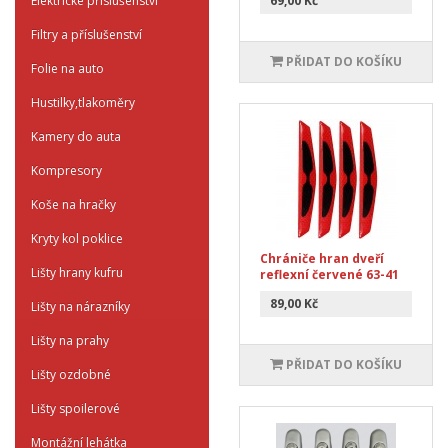
Elektrické příslušenství
69,00 Kč
Filtry a příslušenství
PŘIDAT DO KOŠÍKU
Folie na auto
Hustilky,tlakoměry
Kamery do auta
Kompresory
Koše na hračky
Kryty kol poklice
Chrániče hran dveří
Lišty hrany kufru
reflexní červené 63-41
89,00 Kč
Lišty na nárazníky
Lišty na prahy
PŘIDAT DO KOŠÍKU
Lišty ozdobné
Lišty spoilerové
Montážní lehátka