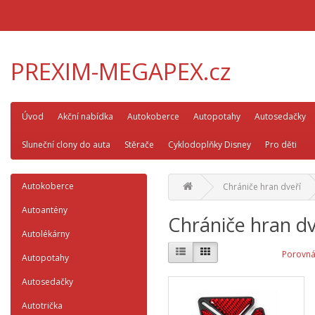
PREXIM-MEGAPEX.cz
Úvod
Akční nabídka
Autokoberce
Autopotahy
Autosedačky
Sluneční clony do auta
Stěrače
Cyklodoplňky Disney
Pro děti
Autokoberce
Chrániče hran dveří
Autoantény
Chrániče hran dv
Autolékárny
Porovná
Autopotahy
Autosedačky
Autotrička