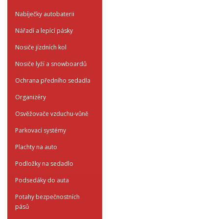
Nabíječky autobaterii
Nářadí a lepící pásky
Nosiče jízdních kol
Nosiče lyží a snowboardů
Ochrana předního sedadla
Organizéry
Osvěžovače vzduchu-vůně
Parkovací systémy
Plachty na auto
Podložky na sedadlo
Podsedáky do auta
Potahy bezpečnostních
pásů