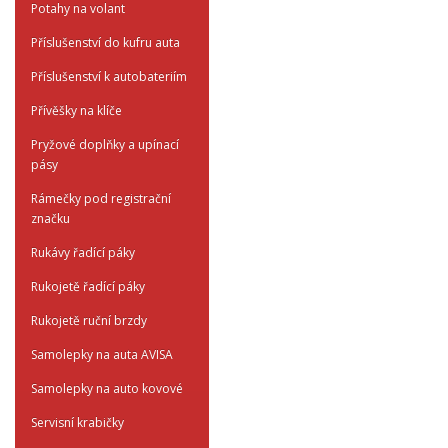
Potahy na volant
Příslušenství do kufru auta
Příslušenství k autobateriím
Přívěšky na klíče
Pryžové doplňky a upínací
pásy
Rámečky pod registrační
značku
Rukávy řadící páky
Rukojetě řadící páky
Rukojetě ruční brzdy
Samolepky na auta AVISA
Samolepky na auto kovové
Servisní krabičky