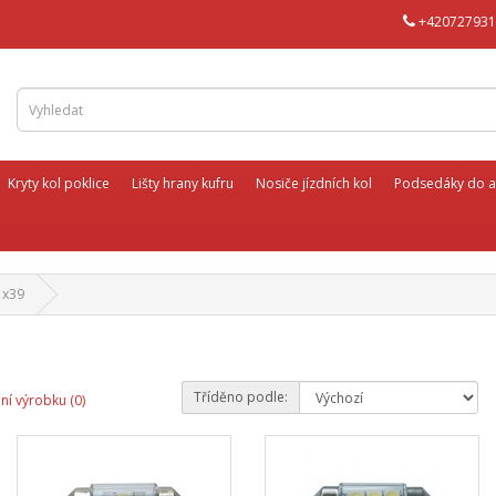
+420727931
Kryty kol poklice
Lišty hrany kufru
Nosiče jízdních kol
Podsedáky do a
1x39
Tříděno podle:
ní výrobku (0)