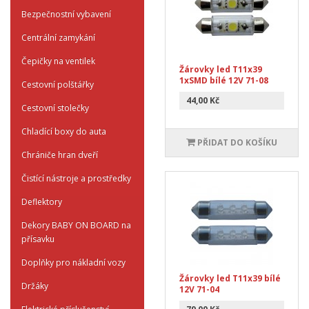
Bezpečnostní vybavení
Centrální zamykání
Čepičky na ventilek
Žárovky led T11x39
1xSMD bílé 12V 71-08
Cestovní polštářky
44,00 Kč
Cestovní stolečky
Chladící boxy do auta
PŘIDAT DO KOŠÍKU
Chrániče hran dveří
Čistící nástroje a prostředky
Deflektory
Dekory BABY ON BOARD na
přísavku
Doplňky pro nákladní vozy
Žárovky led T11x39 bílé
Držáky
12V 71-04