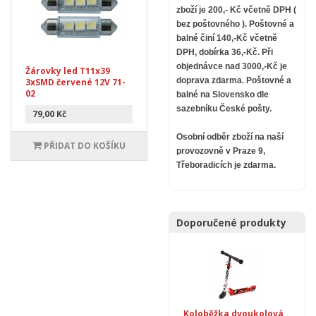
zboží je 200,- Kč včetně DPH (
bez poštovného ).
Poštovné a
balné činí 140,-Kč včetně
DPH, dobírka 36,-Kč. Při
objednávce nad 3000,-Kč je
Žárovky led T11x39
doprava zdarma.
Poštovné a
3xSMD červené 12V 71-
02
balné na Slovensko dle
sazebníku České pošty.
79,00 Kč
Osobní odběr zboží na naší
PŘIDAT DO KOŠÍKU
provozovně v Praze 9,
Třeboradicích je zdarma.
Doporučené produkty
Koloběžka dvoukolová