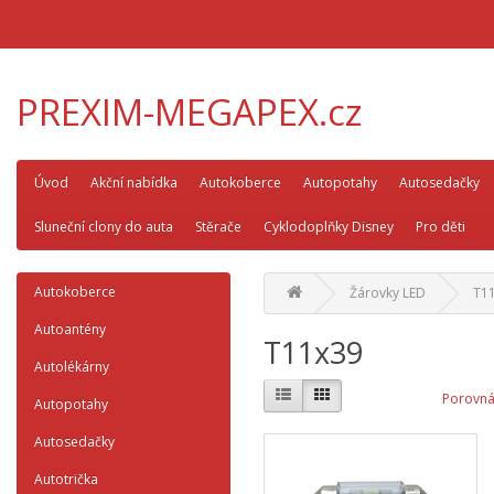
PREXIM-MEGAPEX.cz
Úvod
Akční nabídka
Autokoberce
Autopotahy
Autosedačky
Sluneční clony do auta
Stěrače
Cyklodoplňky Disney
Pro děti
Autokoberce
Žárovky LED
T1
Autoantény
T11x39
Autolékárny
Porovná
Autopotahy
Autosedačky
Autotrička