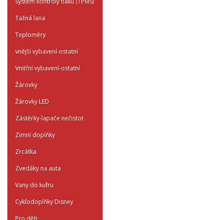
System kontroly tlaku (TPMS)
Tažná lana
Teploměry
vnější vybavení-ostatní
Vnitřní vybavení-ostatní
Žárovky
Žárovky LED
Zástěrky-lapače nečistot
Zimní doplňky
Zrcátka
Zvedáky na auta
Vany do kufru
Cyklodoplňky Disney
Pro děti