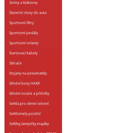
Sirény a klaksony
Sluneční clony do auta
Sportovní filtry
Sportovní pedály
Sportovní volanty
Startovací kabely
Stěrače
Stojany na pneumatiky
Střešní boxy HAKR
Střešní nosiče a příčníky
Světla pro denní svícení
Světlomety poziční
Svítilny,lampičky,majáky