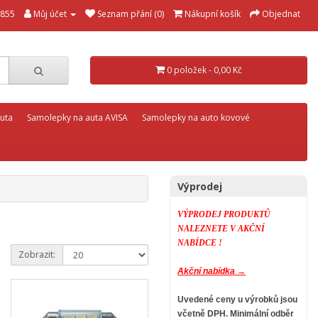
855
Můj účet
Seznam přání (0)
Nákupní košík
Objednat
0 položek - 0,00 Kč
uta
Samolepky na auta AVISA
Samolepky na auto kovové
Výprodej
VÝPRODEJ PRODUKTŮ
NALEZNETE V AKČNÍ
NABÍDCE !
Zobrazit:
Akční nabídka →
Uvedené ceny u výrobků jsou
včetně DPH.
Minimální odběr