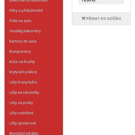
Elektrické příslušenství
79,00 Kč
Filtry a příslušenství
PŘIDAT DO KOŠÍKU
Folie na auto
Hustilky,tlakoměry
Kamery do auta
Kompresory
Koše na hračky
Kryty kol poklice
Lišty hrany kufru
Lišty na nárazníky
Lišty na prahy
Lišty ozdobné
Lišty spoilerové
Montážní lehátka