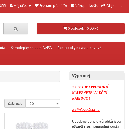
855
Můj účet
Seznam přání (0)
Nákupní košík
Objednat
0 položek - 0,00 Kč
uta
Samolepky na auta AVISA
Samolepky na auto kovové
Výprodej
VÝPRODEJ PRODUKTŮ
NALEZNETE V AKČNÍ
NABÍDCE !
Zobrazit:
Akční nabídka →
Uvedené ceny u výrobků jsou
včetně DPH.
Minimální odběr