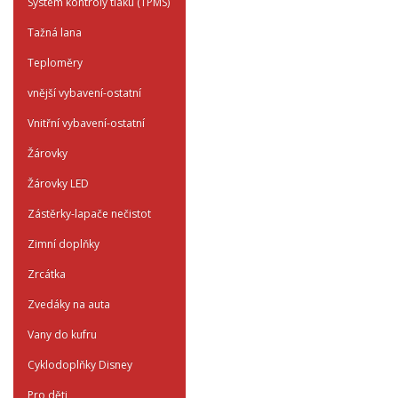
System kontroly tlaku (TPMS)
Tažná lana
Teploměry
vnější vybavení-ostatní
Vnitřní vybavení-ostatní
Žárovky
Žárovky LED
Zástěrky-lapače nečistot
Zimní doplňky
Zrcátka
Zvedáky na auta
Vany do kufru
Cyklodoplňky Disney
Pro děti