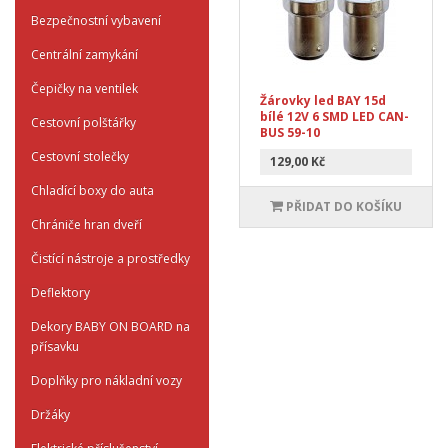
Bezpečnostní vybavení
Centrální zamykání
Čepičky na ventilek
Žárovky led BAY 15d
bílé 12V 6 SMD LED CAN-
Cestovní polštářky
BUS 59-10
Cestovní stolečky
129,00 Kč
Chladící boxy do auta
PŘIDAT DO KOŠÍKU
Chrániče hran dveří
Čistící nástroje a prostředky
Deflektory
Dekory BABY ON BOARD na
přísavku
Doplňky pro nákladní vozy
Držáky