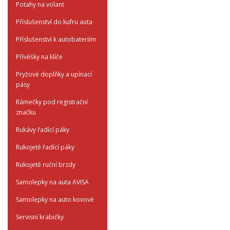
Potahy na volant
Příslušenství do kufru auta
Příslušenství k autobateriím
Přívěšky na klíče
Pryžové doplňky a upínací
pásy
Rámečky pod registrační
značku
Rukávy řadící páky
Rukojetě řadící páky
Rukojetě ruční brzdy
Samolepky na auta AVISA
Samolepky na auto kovové
Servisní krabičky