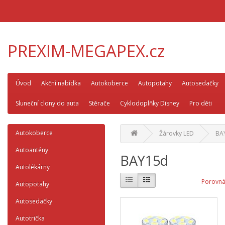
PREXIM-MEGAPEX.cz
Úvod
Akční nabídka
Autokoberce
Autopotahy
Autosedačky
Sluneční clony do auta
Stěrače
Cyklodoplňky Disney
Pro děti
Autokoberce
Žárovky LED
BA
Autoantény
BAY15d
Autolékárny
Porovná
Autopotahy
Autosedačky
Autotrička