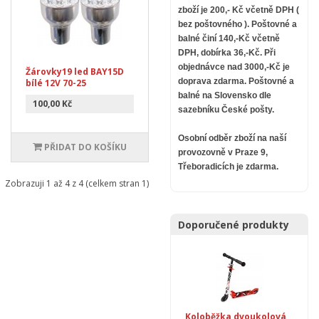
zboží je 200,- Kč včetně DPH (
bez poštovného ).
Poštovné a
balné činí 140,-Kč včetně
DPH, dobírka 36,-Kč. Při
objednávce nad 3000,-Kč je
Žárovky19 led BAY15D
doprava zdarma.
Poštovné a
bílé 12V 70-25
balné na Slovensko dle
100,00 Kč
sazebníku České pošty.
Osobní odběr zboží na naší
PŘIDAT DO KOŠÍKU
provozovně v Praze 9,
Třeboradicích je zdarma.
Zobrazuji 1 až 4 z 4 (celkem stran 1)
Doporučené produkty
Koloběžka dvoukolová