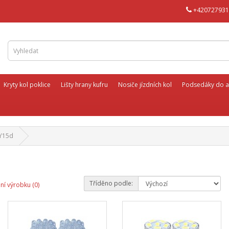
+420727931
Kryty kol poklice
Lišty hrany kufru
Nosiče jízdních kol
Podsedáky do a
Y15d
Tříděno podle:
ní výrobku (0)