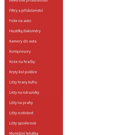
Elektrické příslušenství
Filtry a příslušenství
Folie na auto
Hustilky,tlakoměry
Kamery do auta
Kompresory
Koše na hračky
Kryty kol poklice
Lišty hrany kufru
Lišty na nárazníky
Lišty na prahy
Lišty ozdobné
Lišty spoilerové
Montážní lehátka