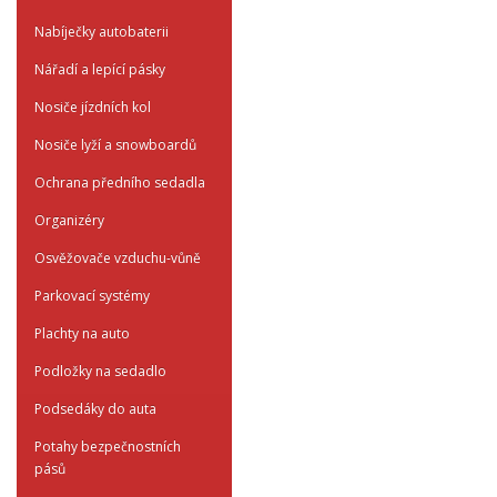
Nabíječky autobaterii
Nářadí a lepící pásky
Nosiče jízdních kol
Nosiče lyží a snowboardů
Ochrana předního sedadla
Organizéry
Osvěžovače vzduchu-vůně
Parkovací systémy
Plachty na auto
Podložky na sedadlo
Podsedáky do auta
Potahy bezpečnostních
pásů