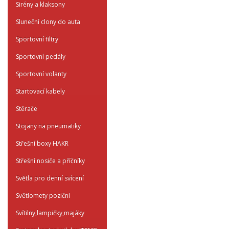
Sirény a klaksony
Sluneční clony do auta
Sportovní filtry
Sportovní pedály
Sportovní volanty
Startovací kabely
Stěrače
Stojany na pneumatiky
Střešní boxy HAKR
Střešní nosiče a příčníky
Světla pro denní svícení
Světlomety poziční
Svítilny,lampičky,majáky