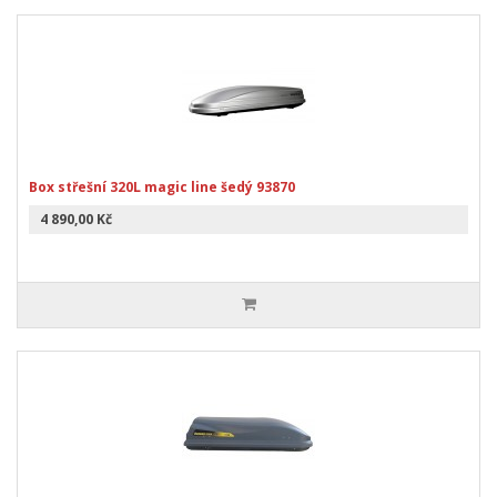
Box střešní 320L magic line šedý 93870
4 890,00 Kč