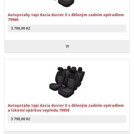
Autopotahy tapi dacia duster II s děleným zadním opěradlem
79960
3 790,00 Kč
Autopotahy tapi dacia duster II s děleným zadním opěradlem
a loketní opěrkou vepředu 79959
3 790,00 Kč