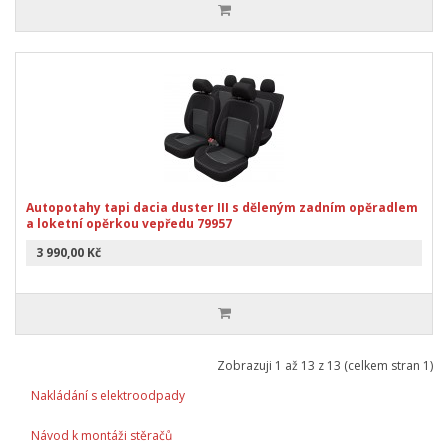
Autopotahy tapi dacia duster III s děleným zadním opěradlem
a loketní opěrkou vepředu 79957
3 990,00 Kč
Zobrazuji 1 až 13 z 13 (celkem stran 1)
Nakládání s elektroodpady
Návod k montáži stěračů