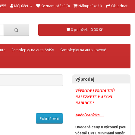
855
Můj účet
Seznam přání (0)
Nákupní košík
Objednat
0 položek - 0,00 Kč
uta
Samolepky na auta AVISA
Samolepky na auto kovové
Výprodej
VÝPRODEJ PRODUKTŮ
NALEZNETE V AKČNÍ
NABÍDCE !
Akční nabídka →
Pokračovat
Uvedené ceny u výrobků jsou
včetně DPH.
Minimální odběr