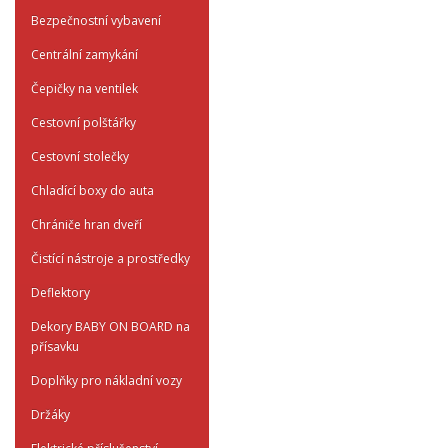
Bezpečnostní vybavení
Centrální zamykání
Čepičky na ventilek
Cestovní polštářky
Cestovní stolečky
Chladící boxy do auta
Chrániče hran dveří
Čistící nástroje a prostředky
Deflektory
Dekory BABY ON BOARD na
přísavku
Doplňky pro nákladní vozy
Držáky