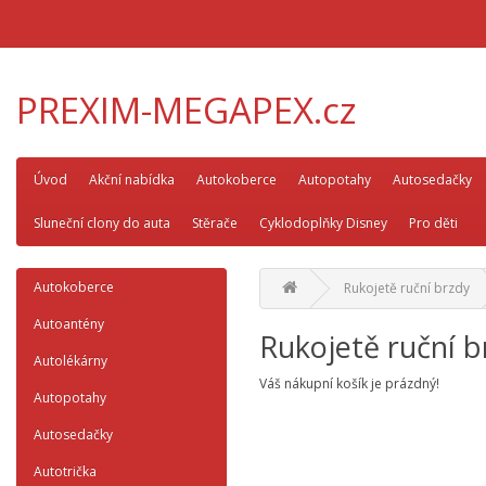
PREXIM-MEGAPEX.cz
Úvod
Akční nabídka
Autokoberce
Autopotahy
Autosedačky
Sluneční clony do auta
Stěrače
Cyklodoplňky Disney
Pro děti
Autokoberce
Rukojetě ruční brzdy
Autoantény
Rukojetě ruční b
Autolékárny
Váš nákupní košík je prázdný!
Autopotahy
Autosedačky
Autotrička