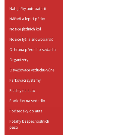
Nabíječky autobaterii
Nářadí a lepící pásky
Nosiče jízdních kol
Nosiče lyží a snowboardů
Ochrana předního sedadla
Organizéry
Osvěžovače vzduchu-vůně
Parkovací systémy
Plachty na auto
Podložky na sedadlo
Podsedáky do auta
Potahy bezpečnostních
pásů