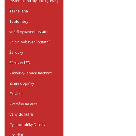
System kontroly tlaku (TPMS)
Tažná lana
Teploměry
vnější vybavení-ostatní
Vnitřní vybavení-ostatní
Žárovky
Žárovky LED
Zástěrky-lapače nečistot
Zimní doplňky
Zrcátka
Zvedáky na auta
Vany do kufru
Cyklodoplňky Disney
Pro děti