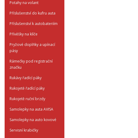
Potahy na volant
Příslušenství do kufru auta
Příslušenství k autobateriím
Přívěšky na klíče
Pryžové doplňky a upínací
pásy
Rámečky pod registrační
značku
Rukávy řadící páky
Rukojetě řadící páky
Rukojetě ruční brzdy
Samolepky na auta AVISA
Samolepky na auto kovové
Servisní krabičky