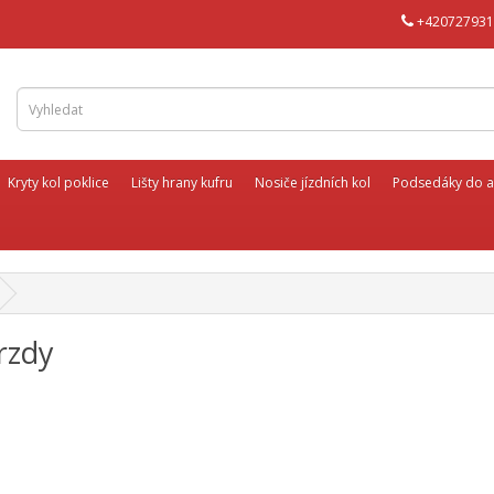
+420727931
Kryty kol poklice
Lišty hrany kufru
Nosiče jízdních kol
Podsedáky do a
rzdy