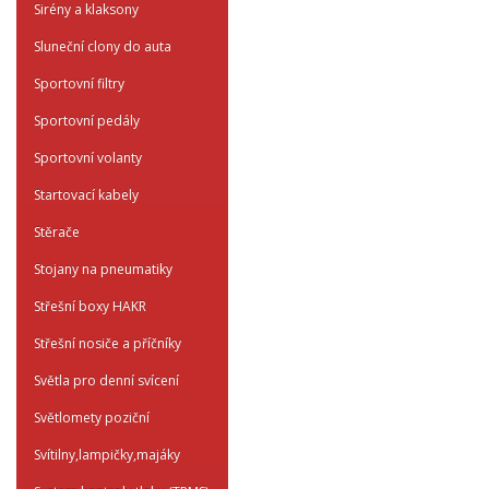
Sirény a klaksony
Sluneční clony do auta
Sportovní filtry
Sportovní pedály
Sportovní volanty
Startovací kabely
Stěrače
Stojany na pneumatiky
Střešní boxy HAKR
Střešní nosiče a příčníky
Světla pro denní svícení
Světlomety poziční
Svítilny,lampičky,majáky