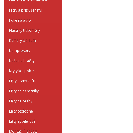
Elektrické příslušenství
Filtry a příslušenství
Folie na auto
Hustilky,tlakoměry
Kamery do auta
Kompresory
Koše na hračky
Kryty kol poklice
Lišty hrany kufru
Lišty na nárazníky
Lišty na prahy
Lišty ozdobné
Lišty spoilerové
Montážní lehátka