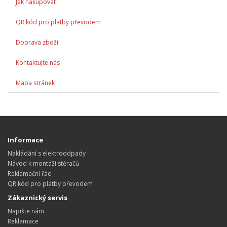
Jak nakupovat
QR kód pro platby převodem
Doprava zboží
Kontaktujte nás
Mapa stránek
Informace
Nakládání s elektroodpady
Návod k montáži stěračů
Reklamační řád
QR kód pro platby převodem
Zákaznický servis
Napište nám
Reklamace