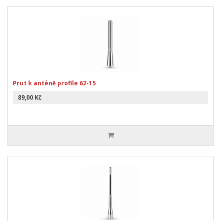
Prut k anténě profile 62-15
89,00 Kč