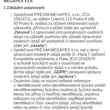
MEGAPEX s.r.o.
I. Základní ustanovení
Společnost PREXIM-MEGAPEX, s.r.o., IČO:
25614711, se sídlem Cukerní 215 Praha 9 196
00 Praha 9, vydává za účelem informování svých
zákazníků, příznivců a přátel (dále jen společně
„
členové
“) o zpracování jimi poskytnutých osobních
údajů na základě souhlasu tyto zásady zpracování
osobních údajů při poskytnutí či obnovení souhlasu
(dále jen „
zásady
“).
Společnost PREXIM-MEGAPEX s.r.o. má v rámci
zpracování osobních údajů podle čl. 4 bod 7 nařízení
Evropského parlamentu a Rady (EU) 2016/679
o ochraně fyzických osob v souvislosti se
zpracováním osobních údajů a o volném pohybu
těchto údajů (dále jen: „
GDPR
”) postavení správce
osobních údajů (dále jen „
správce
“)
Osobními údaji se rozumí veškeré informace
o identifikované nebo identifikovatelné fyzické osobě;
identifikovatelnou fyzickou osobou je fyzická osoba,
kterou lze přímo či nepřímo identifikovat, zejména
odkazem na určitý identifikátor, například jméno,
identifikační číslo, lokační údaje, síťový identifikátor
nebo na jeden či více zvláštních prvků fyzické,