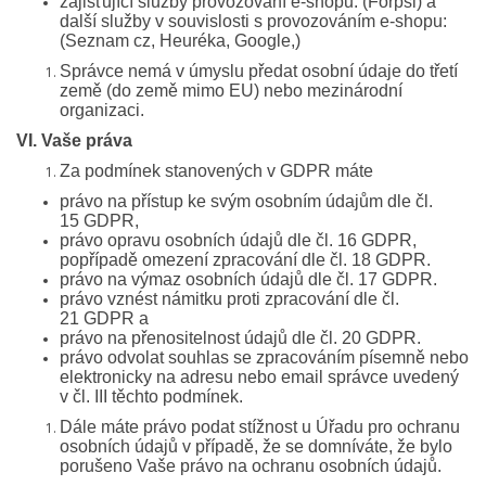
zajišťující služby provozování e-shopu: (Forpsi) a
další služby v souvislosti s provozováním e-shopu:
(Seznam cz, Heuréka, Google,)
Správce nemá v úmyslu předat osobní údaje do třetí
země (do země mimo EU) nebo mezinárodní
organizaci.
VI. Vaše práva
Za podmínek stanovených v GDPR máte
právo na přístup ke svým osobním údajům dle čl.
15 GDPR,
právo opravu osobních údajů dle čl. 16 GDPR,
popřípadě omezení zpracování dle čl. 18 GDPR.
právo na výmaz osobních údajů dle čl. 17 GDPR.
právo vznést námitku proti zpracování dle čl.
21 GDPR a
právo na přenositelnost údajů dle čl. 20 GDPR.
právo odvolat souhlas se zpracováním písemně nebo
elektronicky na adresu nebo email správce uvedený
v čl. III těchto podmínek.
Dále máte právo podat stížnost u Úřadu pro ochranu
osobních údajů v případě, že se domníváte, že bylo
porušeno Vaše právo na ochranu osobních údajů.