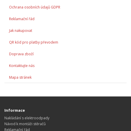
Ochrana osobních údajů GDPR
Reklamační řád
Jak nakupovat
QR kód pro platby převodem
Doprava zboží
Kontaktujte nás
Mapa stránek
Informace
Nakládání s elektroodpady
Návod k montáži stěračů
Reklamační řád