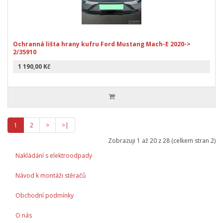
Ochranná lišta hrany kufru Ford Mustang Mach-E 2020->
2/35910
1 190,00 Kč
1
2
>
>|
Zobrazuji 1 až 20 z 28 (celkem stran 2)
Nakládání s elektroodpady
Návod k montáži stěračů
Obchodní podmínky
O nás