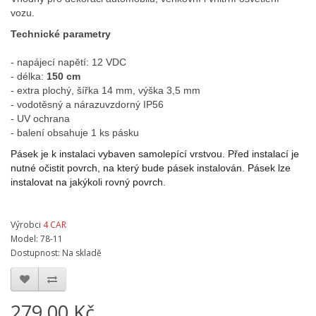
vozu.
Technické parametry
- napájecí napětí: 12 VDC
- délka:
150 cm
- extra plochý, šířka 14 mm, výška 3,5 mm
- vodotěsný a nárazuvzdorný IP56
- UV ochrana
- balení obsahuje 1 ks pásku
Pásek je k instalaci vybaven samolepící vrstvou. Před instalací je
nutné očistit povrch, na který bude pásek instalován. Pásek lze
instalovat na jakýkoli rovný povrch.
Výrobci
4 CAR
Model: 78-11
Dostupnost: Na skladě
279,00 Kč