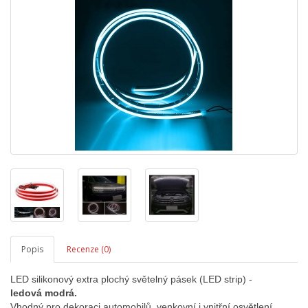
Popis
Recenze (0)
LED silikonový extra plochý světelný pásek (LED strip) -
ledová modrá.
Vhodný pro dekoraci automobilů, venkovní i vnitřní osvětlení