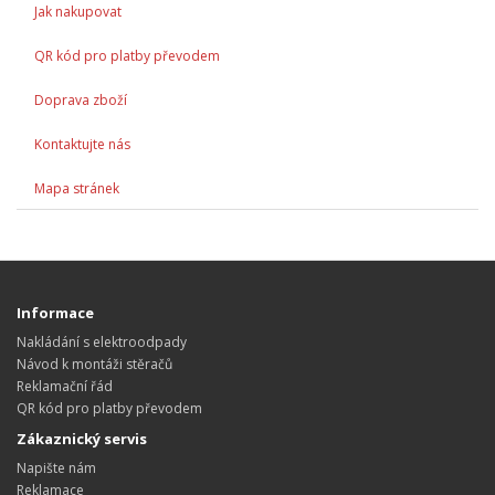
Jak nakupovat
QR kód pro platby převodem
Doprava zboží
Kontaktujte nás
Mapa stránek
Informace
Nakládání s elektroodpady
Návod k montáži stěračů
Reklamační řád
QR kód pro platby převodem
Zákaznický servis
Napište nám
Reklamace