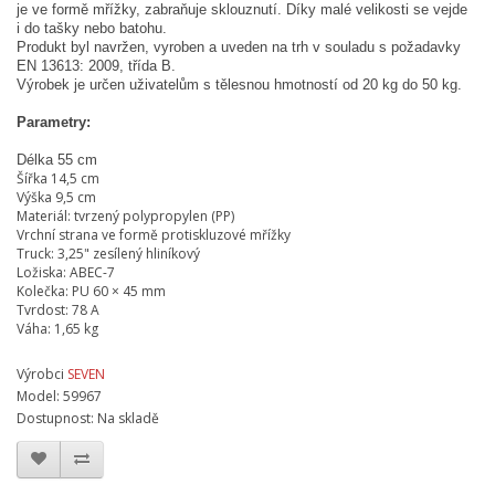
je ve formě mřížky, zabraňuje sklouznutí. Díky malé velikosti se vejde
i do tašky nebo batohu.
Produkt byl navržen, vyroben a uveden na trh v souladu s požadavky
EN 13613: 2009, třída B.
Výrobek je určen uživatelům s tělesnou hmotností od 20 kg do 50 kg.
Parametry:
Délka 55 cm
Šířka 14,5 cm
Výška 9,5 cm
Materiál: tvrzený polypropylen (PP)
Vrchní strana ve formě protiskluzové mřížky
Truck: 3,25" zesílený hliníkový
Ložiska: ABEC-7
Kolečka: PU 60 × 45 mm
Tvrdost: 78 A
Váha: 1,65 kg
Výrobci
SEVEN
Model: 59967
Dostupnost: Na skladě