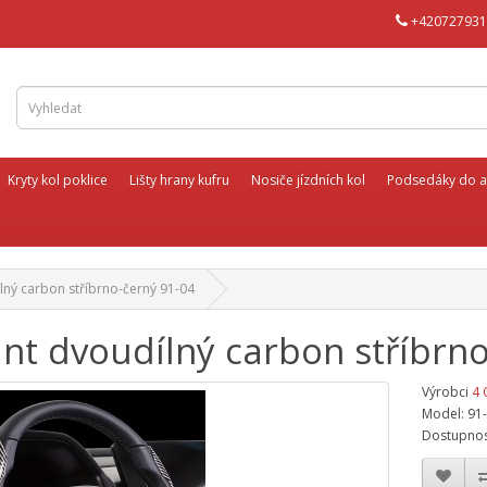
+420727931
Kryty kol poklice
Lišty hrany kufru
Nosiče jízdních kol
Podsedáky do a
lný carbon stříbrno-černý 91-04
nt dvoudílný carbon stříbrn
Výrobci
4 
Model: 91
Dostupnos