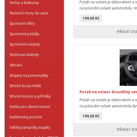
Potah na volant je dekorativní a 
Sirény a klaksony
na původní volant automobilu. Vr
Sluneční clony do auta
199,00 Kč
Sportovní filtry
PŘIDAT DO
Sportovní pedály
Sportovní volanty
Startovací kabely
Stěrače
Stojany na pneumatiky
Střešní boxy HAKR
Potah na volant dvoudílný se
Střešní nosiče a příčníky
Potah na volant je dekorativní a 
na původní volant automobilu.&n
Světla pro denní svícení
199,00 Kč
Světlomety poziční
Svítilny,lampičky,majáky
PŘIDAT DO