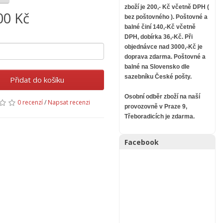
zboží je 200,- Kč včetně DPH (
00 Kč
bez poštovného ).
Poštovné a
balné činí 140,-Kč včetně
DPH, dobírka 36,-Kč. Při
objednávce nad 3000,-Kč je
doprava zdarma.
Poštovné a
balné na Slovensko dle
sazebníku České pošty.
Přidat do košíku
Osobní odběr zboží na naší
0 recenzí
/
Napsat recenzi
provozovně v Praze 9,
Třeboradicích je zdarma.
Facebook