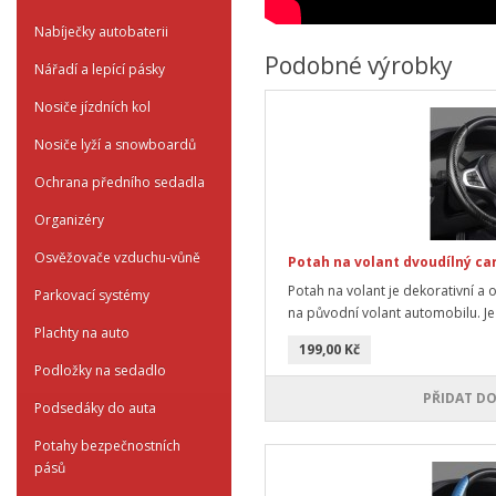
Nabíječky autobaterii
Podobné výrobky
Nářadí a lepící pásky
Nosiče jízdních kol
Nosiče lyží a snowboardů
Ochrana předního sedadla
Organizéry
Osvěžovače vzduchu-vůně
Potah na volant dvoudílný ca
Potah na volant je dekorativní a 
Parkovací systémy
na původní volant automobilu. Je 
Plachty na auto
199,00 Kč
Podložky na sedadlo
PŘIDAT DO
Podsedáky do auta
Potahy bezpečnostních
pásů