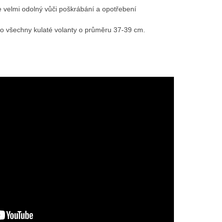
e velmi odolný vůči poškrábání a opotřebení
ro všechny kulaté volanty o průměru 37-39 cm.