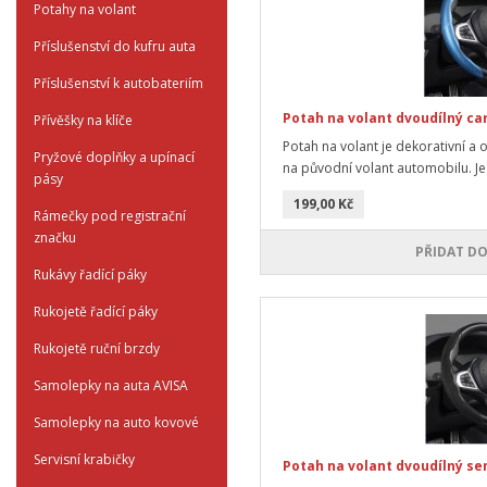
Potahy na volant
Příslušenství do kufru auta
Příslušenství k autobateriím
Potah na volant dvoudílný ca
Přívěšky na klíče
Potah na volant je dekorativní a 
Pryžové doplňky a upínací
na původní volant automobilu. Je 
pásy
199,00 Kč
Rámečky pod registrační
značku
PŘIDAT DO
Rukávy řadící páky
Rukojetě řadící páky
Rukojetě ruční brzdy
Samolepky na auta AVISA
Samolepky na auto kovové
Servisní krabičky
Potah na volant dvoudílný se