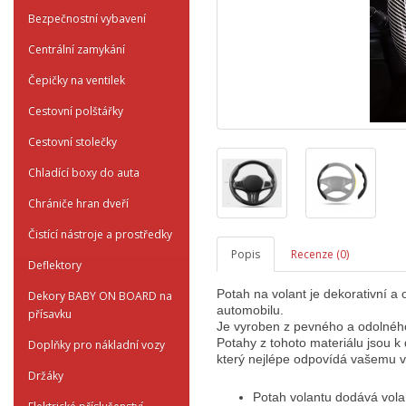
Bezpečnostní vybavení
Centrální zamykání
Čepičky na ventilek
Cestovní polštářky
Cestovní stolečky
Chladící boxy do auta
Chrániče hran dveří
Čistící nástroje a prostředky
Popis
Recenze (0)
Deflektory
Potah na volant je dekorativní a
Dekory BABY ON BOARD na
automobilu.
přísavku
Je vyroben z pevného a odolného 
Potahy z tohoto materiálu jsou k 
Doplňky pro nákladní vozy
který nejlépe odpovídá vašemu v
Držáky
Potah volantu dodává volan