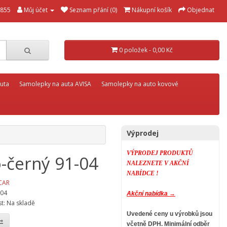
855
Můj účet
Seznam přání (0)
Nákupní košík
Objednat
0 položek - 0,00 Kč
uta
Samolepky na auta AVISA
Samolepky na auto kovové
Výprodej
VÝPRODEJ PRODUKTŮ
o-černý 91-04
NALEZNETE V AKČNÍ
NABÍDCE !
CAR
-04
Akční nabídka →
t: Na skladě
Uvedené ceny u výrobků jsou
včetně DPH.
Minimální odběr