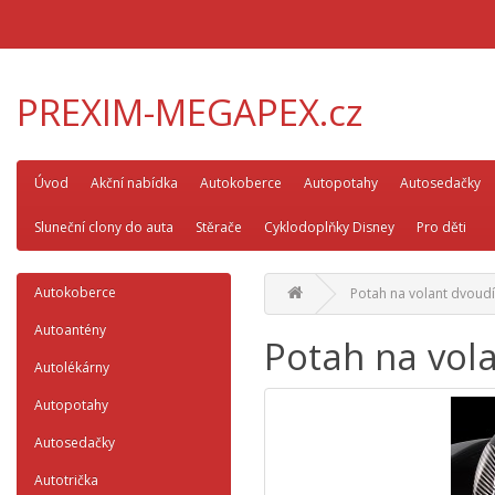
PREXIM-MEGAPEX.cz
Úvod
Akční nabídka
Autokoberce
Autopotahy
Autosedačky
Sluneční clony do auta
Stěrače
Cyklodoplňky Disney
Pro děti
Autokoberce
Potah na volant dvoudí
Autoantény
Potah na vola
Autolékárny
Autopotahy
Autosedačky
Autotrička