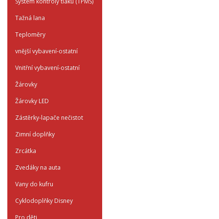
System kontroly tlaku (TPMS)
Tažná lana
Teploměry
vnější vybavení-ostatní
Vnitřní vybavení-ostatní
Žárovky
Žárovky LED
Zástěrky-lapače nečistot
Zimní doplňky
Zrcátka
Zvedáky na auta
Vany do kufru
Cyklodoplňky Disney
Pro děti