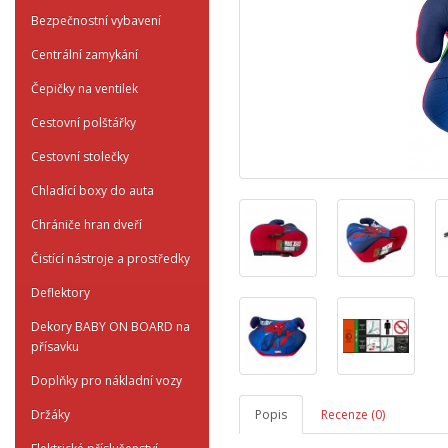
Bezpečnostní vybavení
Centrální zamykání
Čepičky na ventilek
Cestovní polštářky
Cestovní stolečky
Chladící boxy do auta
Chrániče hran dveří
Čistící nástroje a prostředky
Deflektory
Dekory BABY ON BOARD na
přísavku
Doplňky pro nákladní vozy
Držáky
Popis
Recenze (0)