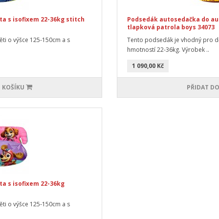
 s isofixem 22-36kg stitch
Podsedák autosedačka do aut
tlapková patrola boys 34073
ti o výšce 125-150cm a s
Tento podsedák je vhodný pro dě
hmotností 22-36kg. Výrobek ..
1 090,00 Kč
 KOŠÍKU
PŘIDAT DO
a s isofixem 22-36kg
ti o výšce 125-150cm a s