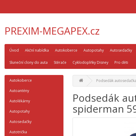
PREXIM-MEGAPEX.cz
Úvod
Akční nabídka
Autokoberce
Autopotahy
Autosedačky
Sluneční clony do auta
Stěrače
Cyklodoplňky Disney
Pro děti
Autokoberce
Podsedák autosedačka 
Autoantény
Podsedák aut
Autolékárny
spiderman 5
Autopotahy
Autosedačky
Autotrička