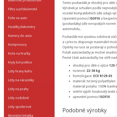
Elektrické příslušenství
Tento podsedák je vhodný pro děti 
Výrobek je schválen podle nejnověj
Filtry a příslušenství
vozidel kompatibilních (dle údajů vý
Folie na auto
Upevnění pomocí
ISOFIX
a bezpečnos
(podsedáky) (dle evropských norem E
Hustilky,tlakoměry
automobilu,.
Kamery do auta
Podsedák má vysokou odolnost vůči 
a i přes to disponuje maximální mo
Kompresory
Opěrky na ruce se postarají o pohod
Potah autosedačky je možné snadno 
Koše na hračky
Pevné části autosedačky lze otřít n
Kryty kol poklice
vhodný pro děti o výšce
125-
nosnost:
22-36 kg
Lišty hrany kufru
homologace:
ECE
R129.03
Lišty na nárazníky
materiál: tvrzený polyethylen
materiál potahu: 100% bavln
Lišty na prahy
vnitřní výplň: houbovitý textil
upevnění pomocí
ISOFIX
Lišty ozdobné
Lišty spoilerové
Podobné výrobky
Montážní lehátka