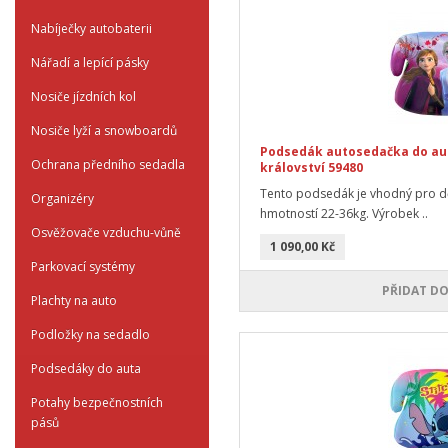
Nabíječky autobaterii
Nářadí a lepící pásky
Nosiče jízdních kol
Nosiče lyží a snowboardů
Podsedák autosedačka do aut
Ochrana předního sedadla
království 59480
Tento podsedák je vhodný pro dě
Organizéry
hmotností 22-36kg. Výrobek ..
Osvěžovače vzduchu-vůně
1 090,00 Kč
Parkovací systémy
PŘIDAT DO
Plachty na auto
Podložky na sedadlo
Podsedáky do auta
Potahy bezpečnostních
pásů