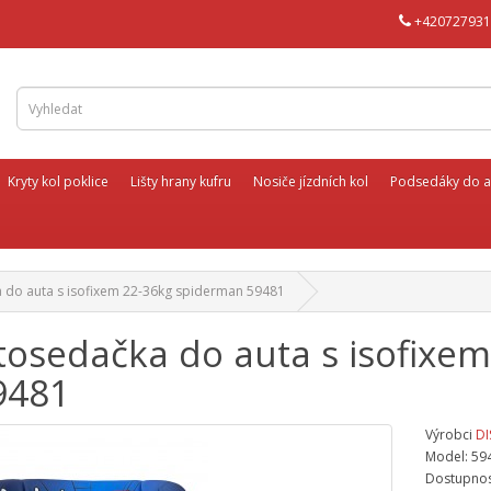
+420727931
Kryty kol poklice
Lišty hrany kufru
Nosiče jízdních kol
Podsedáky do a
do auta s isofixem 22-36kg spiderman 59481
osedačka do auta s isofixem
9481
Výrobci
DI
Model: 59
Dostupnos