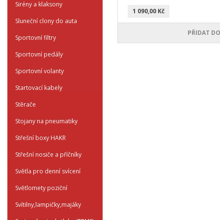
Sirény a klaksony
1 090,00 Kč
Sluneční clony do auta
PŘIDAT DO
Sportovní filtry
Sportovní pedály
Sportovní volanty
Startovací kabely
Stěrače
Stojany na pneumatiky
Střešní boxy HAKR
Střešní nosiče a příčníky
Světla pro denní svícení
Světlomety poziční
Svítilny,lampičky,majáky