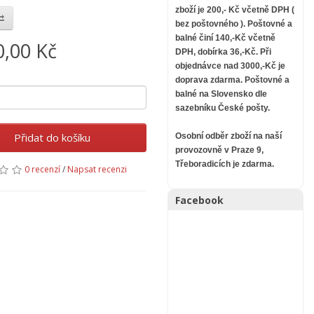
zboží je 200,- Kč včetně DPH (
bez poštovného ).
Poštovné a
balné činí 140,-Kč včetně
0,00 Kč
DPH, dobírka 36,-Kč. Při
objednávce nad 3000,-Kč je
doprava zdarma.
Poštovné a
balné na Slovensko dle
sazebníku České pošty.
Přidat do košíku
Osobní odběr zboží na naší
provozovně v Praze 9,
Třeboradicích je zdarma.
0 recenzí
/
Napsat recenzi
Facebook