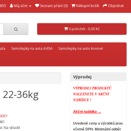
855
Můj účet
Seznam přání (0)
Nákupní košík
Objednat
0 položek - 0,00 Kč
uta
Samolepky na auta AVISA
Samolepky na auto kovové
Výprodej
VÝPRODEJ PRODUKTŮ
 22-36kg
NALEZNETE V AKČNÍ
NABÍDCE !
Akční nabídka →
SNEY
481
Uvedené ceny u výrobků jsou
t: Na skladě
včetně DPH.
Minimální odběr