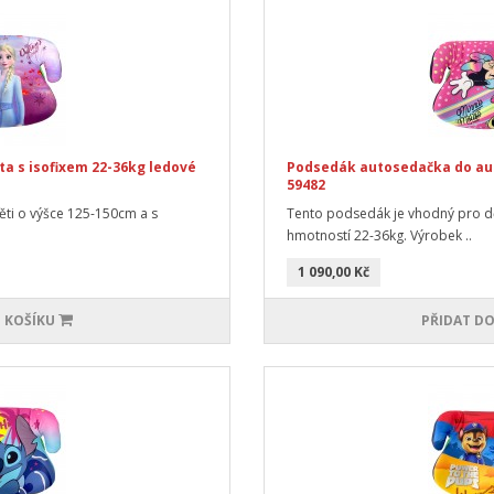
a s isofixem 22-36kg ledové
Podsedák autosedačka do aut
59482
ti o výšce 125-150cm a s
Tento podsedák je vhodný pro dě
hmotností 22-36kg. Výrobek ..
1 090,00 Kč
 KOŠÍKU
PŘIDAT DO