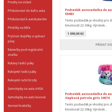
Potahy na volant
Podsedák autosedačka do auta
Příslušenství do kufru auta
59483
Příslušenství k autobateriím
Tento podsedák je vhodný pro dě
hmotností 22-36kg. Výrobek ..
Přívěšky na klíče
1 090,00 Kč
Pryžové doplňky a upínací
pásy
PŘIDAT DO
Rámečky pod registrační
značku
Rukávy řadící páky
Rukojetě řadící páky
Rukojetě ruční brzdy
Samolepky na auta AVISA
Podsedák autosedačka do aut
Samolepky na auto kovové
tlapková patrola girls 34074
Tento podsedák je vhodný pro dě
Servisní krabičky
hmotností 22-36kg. Výrobek ..