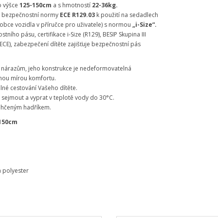
o výšce
125-150cm
a s hmotností
22-36kg.
ší bezpečnostní normy
ECE
R129.03
k použití na sedadlech
robce vozidla v příručce pro uživatele) s normou
„i-Size“.
tního pásu, certifikace i-Size (R129), BESIP Skupina III
CE), zabezpečení dítěte zajišťuje bezpečnostní pás
nárazům, jeho konstrukce je nedeformovatelná
žnou mírou komfortu.
lné cestování Vašeho dítěte.
sejmout a vyprat v teplotě vody do 30°C.
avlhčeným hadříkem.
150cm
a
 a polyester