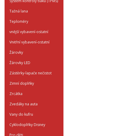
System kontroly tlaku (TPMS)
Tažná lana
Teploměry
vnější vybavení-ostatní
Vnitřní vybavení-ostatní
Žárovky
Žárovky LED
Zástěrky-lapače nečistot
Zimní doplňky
Zrcátka
Zvedáky na auta
Vany do kufru
Cyklodoplňky Disney
Pro děti