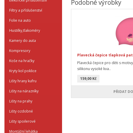
Elektrické příslušenství
Podobné výrobky
Filtry a příslušenství
Folie na auto
Hustilky,tlakoměry
Kamery do auta
Kompresory
Plavecká čepice tlapková patr
Koše na hračky
Plavecká čepice pro děti s motiv
silikonu vysoké kva..
Kryty kol poklice
159,00 Kč
Lišty hrany kufru
Lišty na nárazníky
PŘIDAT DO
Lišty na prahy
Lišty ozdobné
Lišty spoilerové
Montážní lehátka