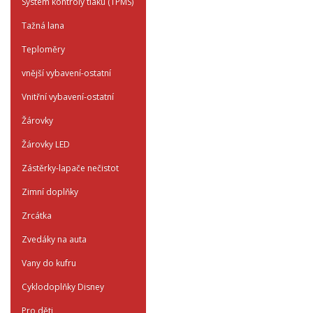
System kontroly tlaku (TPMS)
Tažná lana
Teploměry
vnější vybavení-ostatní
Vnitřní vybavení-ostatní
Žárovky
Žárovky LED
Zástěrky-lapače nečistot
Zimní doplňky
Zrcátka
Zvedáky na auta
Vany do kufru
Cyklodoplňky Disney
Pro děti