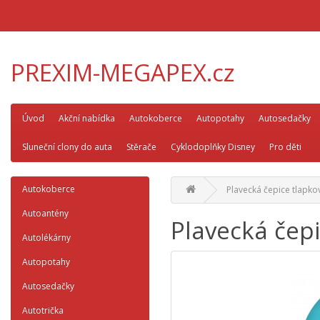
PREXIM-MEGAPEX.cz
Úvod
Akční nabídka
Autokoberce
Autopotahy
Autosedačky
Sluneční clony do auta
Stěrače
Cyklodoplňky Disney
Pro děti
Autokoberce
Plavecká čepice tlapko
Autoantény
Plavecká čep
Autolékárny
Autopotahy
Autosedačky
Autotrička