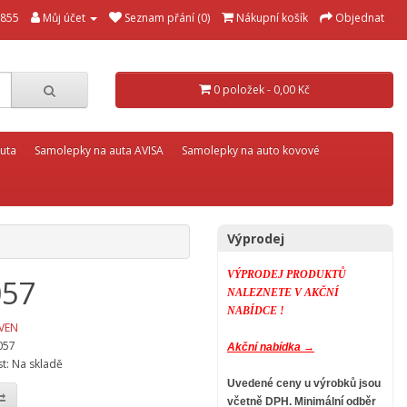
855
Můj účet
Seznam přání (0)
Nákupní košík
Objednat
0 položek - 0,00 Kč
uta
Samolepky na auta AVISA
Samolepky na auto kovové
Výprodej
VÝPRODEJ PRODUKTŮ
057
NALEZNETE V AKČNÍ
NABÍDCE !
VEN
057
Akční nabídka →
t: Na skladě
Uvedené ceny u výrobků jsou
včetně DPH.
Minimální odběr