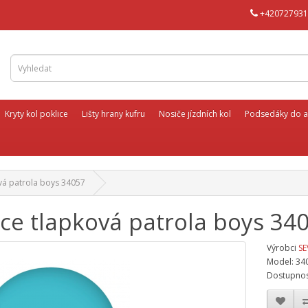
+420727931
Kryty kol poklice
Lišty hrany kufru
Nosiče jízdních kol
Podsedáky do a
vá patrola boys 34057
ice tlapková patrola boys 34
Výrobci
SE
Model: 34
Dostupnos