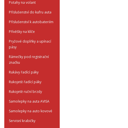
Potahy na volant
Příslušenství do kufru auta
Příslušenství k autobateriím
Přívěšky na klíče
Pryžové doplňky a upínací
pásy
Rámečky pod registrační
značku
Rukávy řadící páky
Rukojetě řadící páky
Rukojetě ruční brzdy
Samolepky na auta AVISA
Samolepky na auto kovové
Servisní krabičky