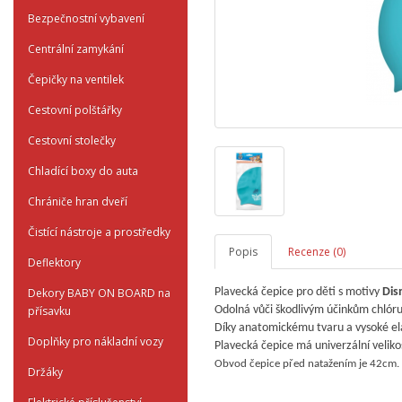
Bezpečnostní vybavení
Centrální zamykání
Čepičky na ventilek
Cestovní polštářky
Cestovní stolečky
Chladící boxy do auta
Chrániče hran dveří
Čistící nástroje a prostředky
Popis
Recenze (0)
Deflektory
Dekory BABY ON BOARD na
Plavecká čepice pro děti s motivy
Dis
přísavku
Odolná vůči škodlivým účinkům chlóru
Díky anatomickému tvaru a vysoké ela
Doplňky pro nákladní vozy
Plavecká čepice má univerzální veliko
Obvod čepice před natažením je 42cm.
Držáky