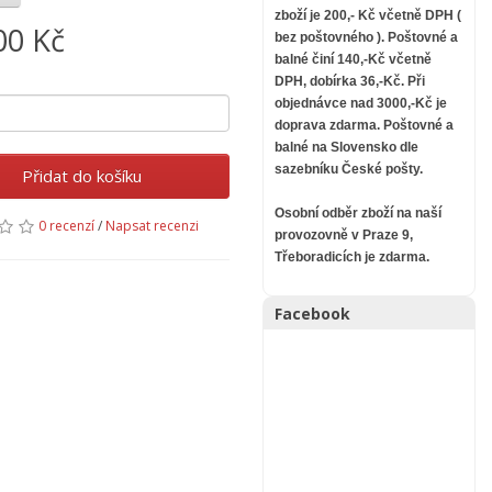
zboží je 200,- Kč včetně DPH (
00 Kč
bez poštovného ).
Poštovné a
balné činí 140,-Kč včetně
DPH, dobírka 36,-Kč. Při
objednávce nad 3000,-Kč je
doprava zdarma.
Poštovné a
balné na Slovensko dle
sazebníku České pošty.
Přidat do košíku
Osobní odběr zboží na naší
0 recenzí
/
Napsat recenzi
provozovně v Praze 9,
Třeboradicích je zdarma.
Facebook