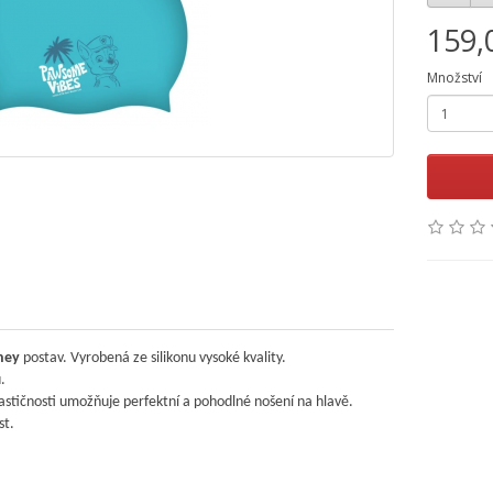
159,
Množství
ney
postav.
Vyrobená ze silikonu vysoké kvality.
.
stičnosti umožňuje perfektní a pohodlné nošení na hlavě.
st.