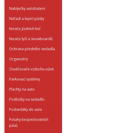
Nabíječky autobaterii
Nářadí a lepící pásky
Nosiče jízdních kol
Nosiče lyží a snowboardů
Ochrana předního sedadla
Organizéry
Osvěžovače vzduchu-vůně
Parkovací systémy
Plachty na auto
Podložky na sedadlo
Podsedáky do auta
Potahy bezpečnostních
pásů