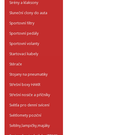
Sirény a klaksony
Sluneční clony do auta
Sportovní filtry
Sportovní pedály
Sportovní volanty
Startovací kabely
Stěrače
Stojany na pneumatiky
Střešní boxy HAKR
Střešní nosiče a příčníky
Světla pro denní svícení
Světlomety poziční
Svítilny,lampičky,majáky