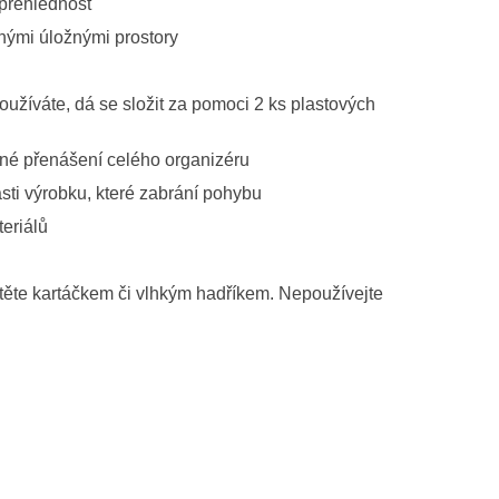
 přehlednost
nými úložnými prostory
užíváte, dá se složit za pomoci 2 ks plastových
dné přenášení celého organizéru
sti výrobku, které zabrání pohybu
teriálů
těte kartáčkem či vlh­kým hadříkem. Nepoužívejte