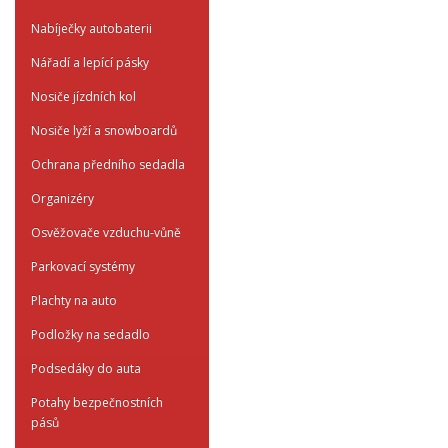
Nabíječky autobaterii
Nářadí a lepící pásky
Nosiče jízdních kol
Nosiče lyží a snowboardů
Ochrana předního sedadla
Organizéry
Osvěžovače vzduchu-vůně
Parkovací systémy
Plachty na auto
Podložky na sedadlo
Podsedáky do auta
Potahy bezpečnostních
pásů