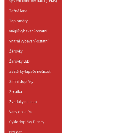
System kontroly tlaku (TPMS)
Tažná lana
Teploměry
vnější vybavení-ostatní
Vnitřní vybavení-ostatní
Žárovky
Žárovky LED
Zástěrky-lapače nečistot
Zimní doplňky
Zrcátka
Zvedáky na auta
Vany do kufru
Cyklodoplňky Disney
Pro děti