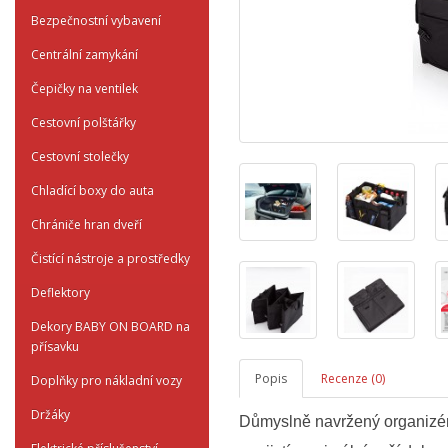
Bezpečnostní vybavení
Centrální zamykání
Čepičky na ventilek
Cestovní polštářky
Cestovní stolečky
Chladící boxy do auta
Chrániče hran dveří
Čistící nástroje a prostředky
Deflektory
Dekory BABY ON BOARD na
přísavku
Popis
Recenze (0)
Doplňky pro nákladní vozy
Držáky
Důmyslně navržený organizér 