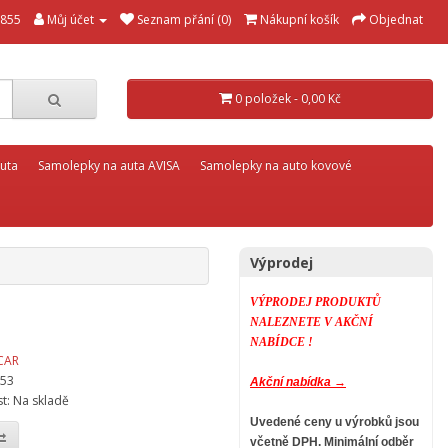
855
Můj účet
Seznam přání (0)
Nákupní košík
Objednat
0 položek - 0,00 Kč
uta
Samolepky na auta AVISA
Samolepky na auto kovové
Výprodej
VÝPRODEJ PRODUKTŮ
NALEZNETE V AKČNÍ
NABÍDCE !
CAR
-53
Akční nabídka →
t: Na skladě
Uvedené ceny u výrobků jsou
včetně DPH.
Minimální odběr