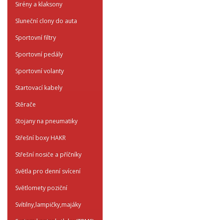
Sirény a klaksony
Sluneční clony do auta
Sportovní filtry
Sportovní pedály
Sportovní volanty
Startovací kabely
Stěrače
Stojany na pneumatiky
Střešní boxy HAKR
Střešní nosiče a příčníky
Světla pro denní svícení
Světlomety poziční
Svítilny,lampičky,majáky