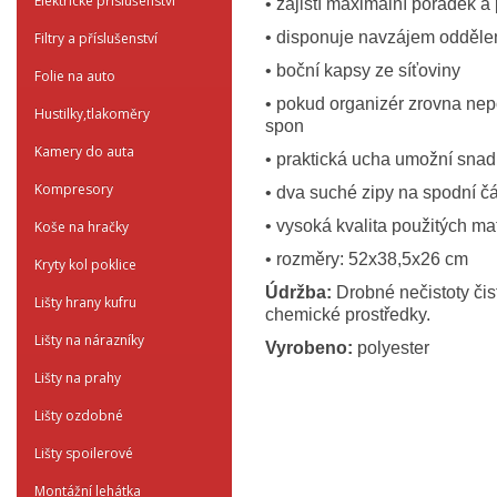
Elektrické příslušenství
• zajistí maximální pořádek a
• disponuje navzájem odděle
Filtry a příslušenství
• boční kapsy ze síťoviny
Folie na auto
• pokud organizér zrovna nepo
Hustilky,tlakoměry
spon
Kamery do auta
• praktická ucha umožní sna
Kompresory
• dva suché zipy na spodní čá
• vysoká kvalita použitých ma
Koše na hračky
• rozměry: 52x38,5x26 cm
Kryty kol poklice
Údržba:
Drobné nečistoty čis
Lišty hrany kufru
chemické prostředky.
Lišty na nárazníky
Vyrobeno:
polyester
Lišty na prahy
Lišty ozdobné
Lišty spoilerové
Montážní lehátka