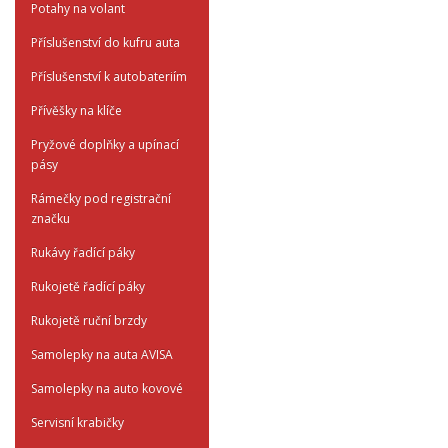
Potahy na volant
Příslušenství do kufru auta
Příslušenství k autobateriím
Přívěšky na klíče
Pryžové doplňky a upínací
pásy
Rámečky pod registrační
značku
Rukávy řadící páky
Rukojetě řadící páky
Rukojetě ruční brzdy
Samolepky na auta AVISA
Samolepky na auto kovové
Servisní krabičky