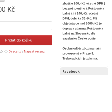
zboží je 200,- Kč včetně DPH (
00 Kč
bez poštovného ).
Poštovné a
balné činí 140,-Kč včetně
DPH, dobírka 36,-Kč. Při
objednávce nad 3000,-Kč je
doprava zdarma.
Poštovné a
balné na Slovensko dle
sazebníku České pošty.
Přidat do košíku
Osobní odběr zboží na naší
0 recenzí
/
Napsat recenzi
provozovně v Praze 9,
Třeboradicích je zdarma.
Facebook