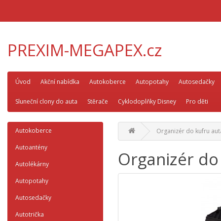
PREXIM-MEGAPEX.cz
Úvod
Akční nabídka
Autokoberce
Autopotahy
Autosedačky
Sluneční clony do auta
Stěrače
Cyklodoplňky Disney
Pro děti
Autokoberce
Organizér do kufru aut
Autoantény
Organizér do
Autolékárny
Autopotahy
Autosedačky
Autotrička