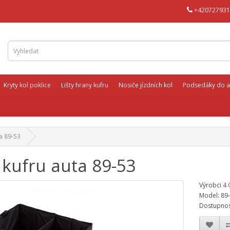
+420727931
Kryty kol poklice
Lišty hrany kufru
Nosiče jízdních kol
Podsedáky do a
a 89-53
 kufru auta 89-53
Výrobci
4 
Model: 89
Dostupnos