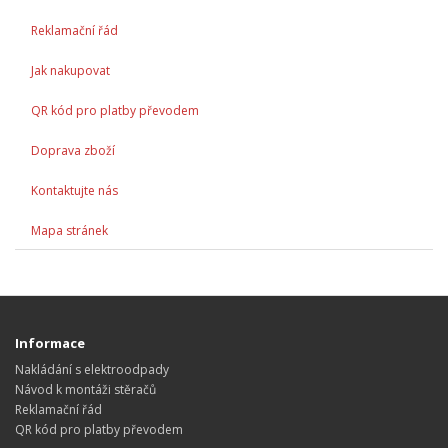
Reklamační řád
Jak nakupovat
QR kód pro platby převodem
Doprava zboží
Kontaktujte nás
Mapa stránek
Informace
Nakládání s elektroodpady
Návod k montáži stěračů
Reklamační řád
QR kód pro platby převodem