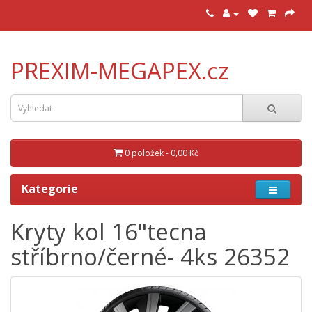
PREXIM-MEGAPEX.cz
0 položek - 0,00 Kč
Kategorie
Kryty kol 16"tecna
stříbrno/černé- 4ks 26352