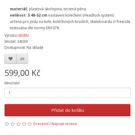
materiál:
plastová skořepina, tvrzená pěna
velikost:
S
48-52 cm
nastavení kolečkem (Headlock system)
určená pro jízdu na kole, kolečkových bruslích, skateboardu či freeride
testována dle normy EN1078
Výrobci
SEVEN
Model: 34039
Dostupnost: Na skladě
599,00 Kč
Množství
Přidat do košíku
0 recenzí
/
Napsat recenzi