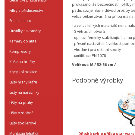
Elektrické příslušenství
prokázáno, že bezpečnostní přilby m
Filtry a příslušenství
pádu, což je hlavní důvod proč by b
velice pěkně ztvárněná přilba má n
Folie na auto
- z velice lehkých materiálů nenamáha
Hustilky,tlakoměry
- 5 větracích otvorů
- upínací řemínky stabilizující helmu
Kamery do auta
- přesně nastavitelná velikost pomoc
- vhodné i pro ostatní sporty
Kompresory
- certifikace EN 1078
Koše na hračky
Velikost: M / 52-56 cm /
Kryty kol poklice
Podobné výrobky
Lišty hrany kufru
Lišty na nárazníky
Lišty na prahy
Lišty ozdobné
Lišty spoilerové
Montážní lehátka
Dětská cyklo přilba star wars