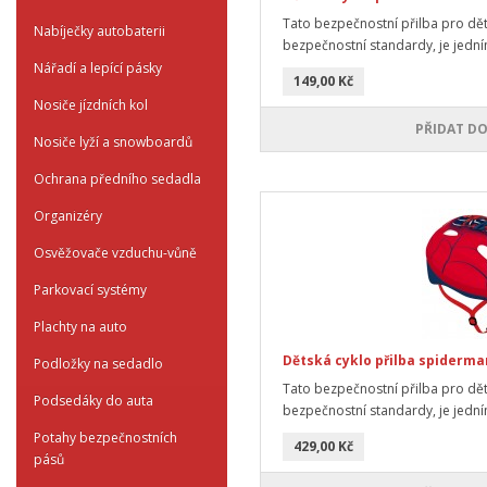
Tato bezpečnostní přilba pro děti,
Nabíječky autobaterii
bezpečnostní standardy, je jedním
Nářadí a lepící pásky
149,00 Kč
Nosiče jízdních kol
PŘIDAT DO
Nosiče lyží a snowboardů
Ochrana předního sedadla
Organizéry
Osvěžovače vzduchu-vůně
Parkovací systémy
Plachty na auto
Dětská cyklo přilba spiderma
Podložky na sedadlo
Tato bezpečnostní přilba pro děti,
Podsedáky do auta
bezpečnostní standardy, je jedním
Potahy bezpečnostních
429,00 Kč
pásů