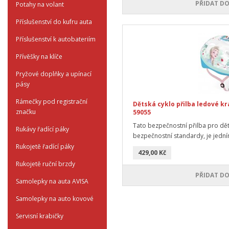
PŘIDAT DO
Potahy na volant
Příslušenství do kufru auta
Příslušenství k autobateriím
Přívěšky na klíče
Pryžové doplňky a upínací
pásy
Rámečky pod registrační
Dětská cyklo přilba ledové krá
značku
59055
Tato bezpečnostní přilba pro děti,
Rukávy řadící páky
bezpečnostní standardy, je jedním
Rukojetě řadící páky
429,00 Kč
Rukojetě ruční brzdy
PŘIDAT DO
Samolepky na auta AVISA
Samolepky na auto kovové
Servisní krabičky