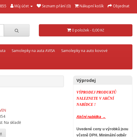
855
Můj účet
Seznam přání (0)
Nákupní košík
Objednat
0 položek - 0,00 Kč
uta
Samolepky na auta AVISA
Samolepky na auto kovové
Výprodej
VÝPRODEJ PRODUKTŮ
NALEZNETE V AKČNÍ
NABÍDCE !
VEN
354
Akční nabídka →
t: Na skladě
Uvedené ceny u výrobků jsou
včetně DPH.
Minimální odběr