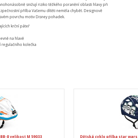
nohonásobně snižují riziko těžkého poranění oblasti hlavy při
ezpečnostní přilba Vašemu dítěti neměla chybět. Designově
a svém povrchu motiv Disney pohadek.
jících krční páteř
 pevně na hlavě
í regulačního kolečka
 BB-8 velikost M 59033
Dětská cyklo přilba star war