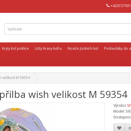
+420727931
Kryty kol poklice
Lišty hrany kufru
Nosiče jízdních kol
Podsedáky do a
h velikost M 59354
přilba wish velikost M 59354
Výrobci
SE
Model: 59
Dostupnos