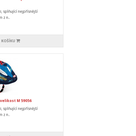
 splňující nejpřísnější
 z n..
 KOŠÍKU
 velikost M 59056
 splňující nejpřísnější
 z n..