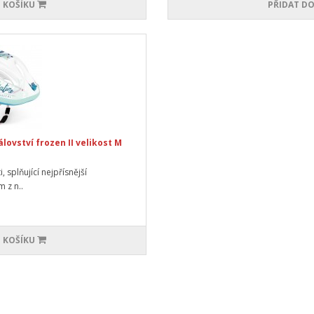
 KOŠÍKU
PŘIDAT DO
lovství frozen II velikost M
 splňující nejpřísnější
 z n..
 KOŠÍKU