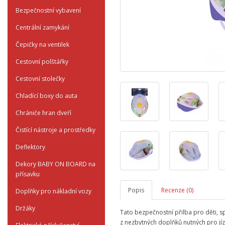
Bezpečnostní vybavení
Centrální zamykání
Čepičky na ventilek
Cestovní polštářky
Cestovní stolečky
Chladící boxy do auta
Chrániče hran dveří
Čistící nástroje a prostředky
Deflektory
Dekory BABY ON BOARD na
přísavku
Popis
Recenze (0)
Doplňky pro nákladní vozy
Držáky
Tato bezpečnostní přilba pro děti, sp
z nezbytných doplňků nutných pro jíz