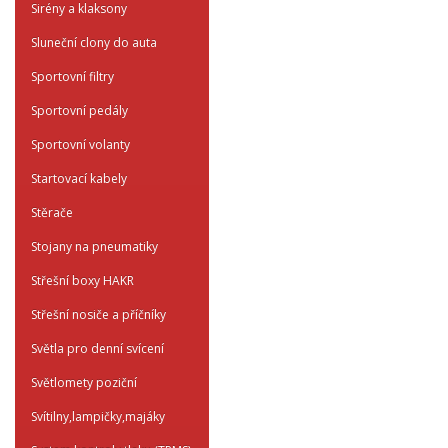
Sirény a klaksony
Sluneční clony do auta
Sportovní filtry
Sportovní pedály
Sportovní volanty
Startovací kabely
Stěrače
Stojany na pneumatiky
Střešní boxy HAKR
Střešní nosiče a příčníky
Světla pro denní svícení
Světlomety poziční
Svítilny,lampičky,majáky