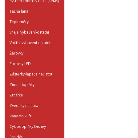
System kontroly tlaku (TPMS)
Tažná lana
Teploměry
vnější vybavení-ostatní
Vnitřní vybavení-ostatní
Žárovky
Žárovky LED
Zástěrky-lapače nečistot
Zimní doplňky
Zrcátka
Zvedáky na auta
Vany do kufru
Cyklodoplňky Disney
Pro děti