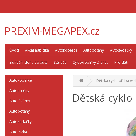
PREXIM-MEGAPEX.cz
Úvod
Akční nabídka
Autokoberce
Autopotahy
Autosedačky
Sluneční clony do auta
Stěrače
Cyklodoplňky Disney
Pro děti
Autokoberce
Dětská cyklo přilba wis
Autoantény
Dětská cyklo 
Autolékárny
Autopotahy
Autosedačky
Autotrička