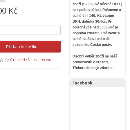
zboží je 200,- Kč včetně DPH (
00 Kč
bez poštovného ).
Poštovné a
balné činí 140,-Kč včetně
DPH, dobírka 36,-Kč. Při
objednávce nad 3000,-Kč je
doprava zdarma.
Poštovné a
balné na Slovensko dle
sazebníku České pošty.
Přidat do košíku
Osobní odběr zboží na naší
0 recenzí
/
Napsat recenzi
provozovně v Praze 9,
Třeboradicích je zdarma.
Facebook