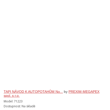
TAPI NÁVOD K AUTOPOTAHŮM No...
by
PREXIM-MEGAPEX
spol. s r.o.
Model: 71223
Dostupnost: Na skladě