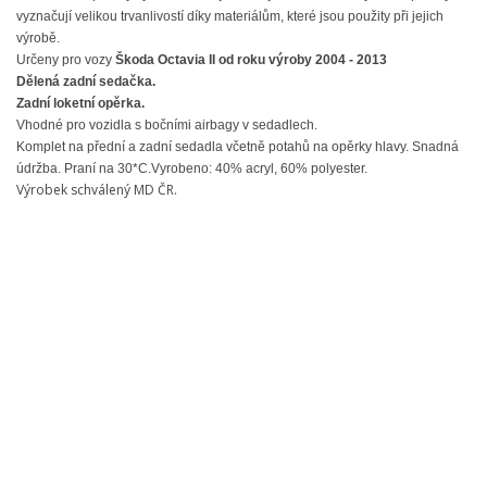
vyznačují velikou trvanlivostí díky materiálům, které jsou použity při jejich
výrobě.
Určeny pro vozy
Škoda
Octavia
II od roku výroby 2004 - 2013
Dělená zadní sedačka.
Zadní loketní opěrka.
Vhodné pro vozidla s bočními airbagy v sedadlech.
Komplet na přední a zadní sedadla včetně potahů na opěrky hlavy. Snadná
údržba. Praní na 30*C.Vyrobeno: 40% acryl, 60% polyester.
Výrobek schválený MD ČR.