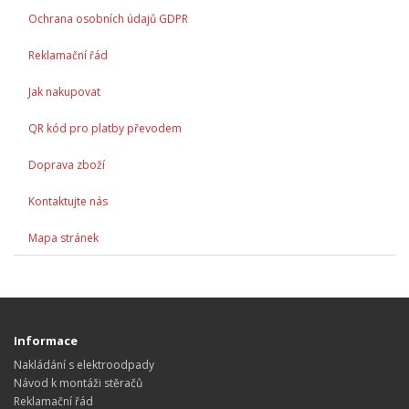
Ochrana osobních údajů GDPR
Reklamační řád
Jak nakupovat
QR kód pro platby převodem
Doprava zboží
Kontaktujte nás
Mapa stránek
Informace
Nakládání s elektroodpady
Návod k montáži stěračů
Reklamační řád