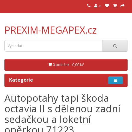
PREXIM-MEGAPEX.cz
0 položek - 0,00 Kč
Kategorie
Autopotahy tapi škoda
octavia II s dělenou zadní
sedačkou a loketní
opěrkou 71223