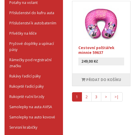
Potahy na volant
Příslušenství do kufru auta
Příslušenství k autobateriím
Přívěšky na klíče
Pryžové doplňky a upínací
Cestovní polštářek
pásy
minnie 59637
Rámečky pod registrační
249,00 Kč
značku
Rukávy řadící páky
PŘIDAT DO KOŠÍKU
Rukojetě řadící páky
Rukojetě ruční brzdy
1
2
3
>
>|
Samolepky na auta AVISA
Samolepky na auto kovové
Servisní krabičky