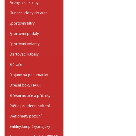
Sirény a klaksony
Sluneční clony do auta
Sportovní filtry
Sportovní pedály
Sportovní volanty
Startovací kabely
Stěrače
Stojany na pneumatiky
Střešní boxy HAKR
Střešní nosiče a příčníky
Světla pro denní svícení
Světlomety poziční
Svítilny,lampičky,majáky