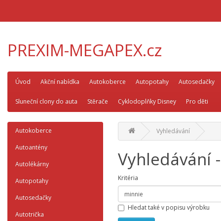
PREXIM-MEGAPEX.cz
Úvod
Akční nabídka
Autokoberce
Autopotahy
Autosedačky
Sluneční clony do auta
Stěrače
Cyklodoplňky Disney
Pro děti
Autokoberce
Vyhledávání
Autoantény
Vyhledávání 
Autolékárny
Kritéria
Autopotahy
Autosedačky
Hledat také v popisu výrobku
Autotrička