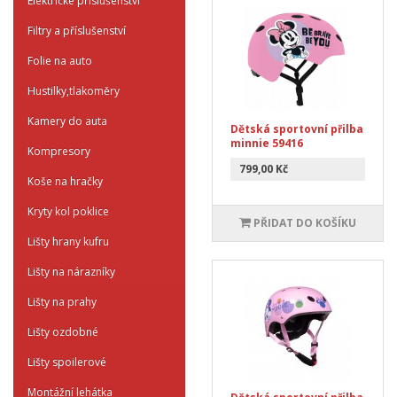
Elektrické příslušenství
Filtry a příslušenství
Folie na auto
Hustilky,tlakoměry
Kamery do auta
Dětská sportovní přilba
minnie 59416
Kompresory
799,00 Kč
Koše na hračky
Kryty kol poklice
PŘIDAT DO KOŠÍKU
Lišty hrany kufru
Lišty na nárazníky
Lišty na prahy
Lišty ozdobné
Lišty spoilerové
Montážní lehátka