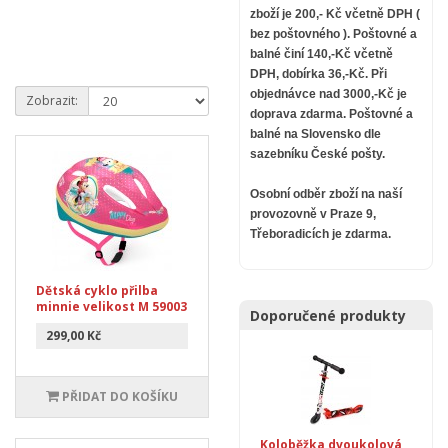
zboží je 200,- Kč včetně DPH (
bez poštovného ).
Poštovné a
balné činí 140,-Kč včetně
DPH, dobírka 36,-Kč. Při
objednávce nad 3000,-Kč je
Zobrazit:
doprava zdarma.
Poštovné a
balné na Slovensko dle
sazebníku České pošty.
Osobní odběr zboží na naší
provozovně v Praze 9,
Třeboradicích je zdarma.
Dětská cyklo přilba
minnie velikost M 59003
Doporučené produkty
299,00 Kč
PŘIDAT DO KOŠÍKU
Koloběžka dvoukolová