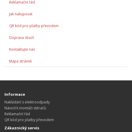
Reklamační řád
Jak nakupovat
QR kód pro platby převodem
Doprava zboží
Kontaktujte nás
Mapa stránek
Informace
Nakládání s elektroodpady
Návod k montáži stěračů
Reklamační řád
QR kód pro platby převodem
Zákaznický servis