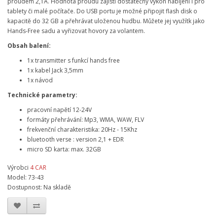
proudem 2,1A. Hodnota proudu zajistí dostatečný výkon nabíjení i pro
tablety či malé počítače. Do USB portu je možné připojit flash disk o
kapacitě do 32 GB a přehrávat uloženou hudbu. Můžete jej využítk jako
Hands-Free sadu a vyřizovat hovory za volantem.
Obsah balení:
1x transmitter s funkcí hands free
1x kabel Jack 3,5mm
1x návod
Technické parametry:
pracovní napětí 12-24V
formáty přehrávání: Mp3, WMA, WAW, FLV
frekvenční charakteristika: 20Hz - 15Khz
bluetooth verse : version 2,1 + EDR
micro SD karta: max. 32GB
Výrobci
4 CAR
Model: 73-43
Dostupnost: Na skladě