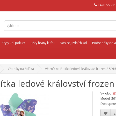
+420727931
Kryty kol poklice
Lišty hrany kufru
Nosiče jízdních kol
Podsedáky do a
Větrníky na řidítka
Větrník na řidítka ledové království frozen 2 591
dítka ledové království froze
Výrobci
SE
Model: 59
Dostupnos