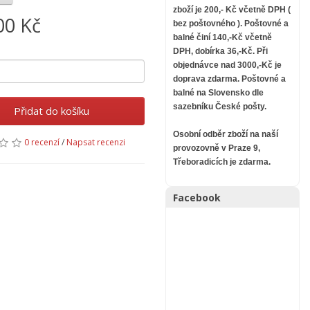
zboží je 200,- Kč včetně DPH (
00 Kč
bez poštovného ).
Poštovné a
balné činí 140,-Kč včetně
DPH, dobírka 36,-Kč. Při
objednávce nad 3000,-Kč je
doprava zdarma.
Poštovné a
balné na Slovensko dle
sazebníku České pošty.
Přidat do košíku
Osobní odběr zboží na naší
0 recenzí
/
Napsat recenzi
provozovně v Praze 9,
Třeboradicích je zdarma.
Facebook