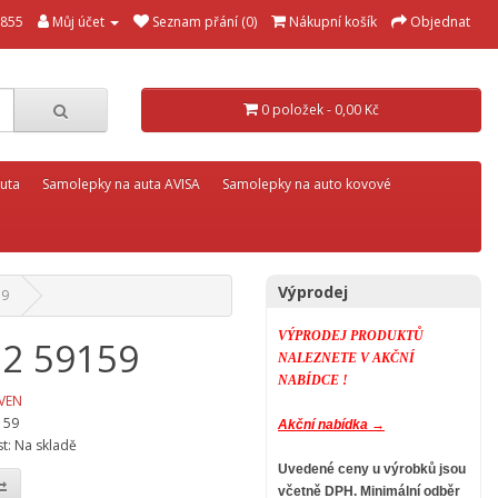
855
Můj účet
Seznam přání (0)
Nákupní košík
Objednat
0 položek - 0,00 Kč
uta
Samolepky na auta AVISA
Samolepky na auto kovové
Výprodej
59
VÝPRODEJ PRODUKTŮ
n 2 59159
NALEZNETE V AKČNÍ
NABÍDCE !
VEN
159
Akční nabídka →
t: Na skladě
Uvedené ceny u výrobků jsou
včetně DPH.
Minimální odběr