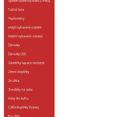
System kontroly tlaku (TPMS)
Tažná lana
Teploměry
vnější vybavení-ostatní
Vnitřní vybavení-ostatní
Žárovky
Žárovky LED
Zástěrky-lapače nečistot
Zimní doplňky
Zrcátka
Zvedáky na auta
Vany do kufru
Cyklodoplňky Disney
Pro děti