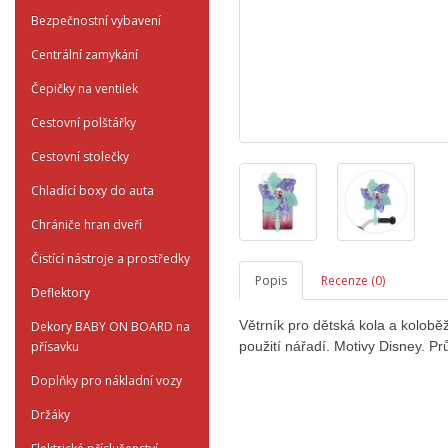
Bezpečnostní vybavení
Centrální zamykání
Čepičky na ventilek
Cestovní polštářky
Cestovní stolečky
Chladící boxy do auta
Chrániče hran dveří
Čistící nástroje a prostředky
Popis
Recenze (0)
Deflektory
Větrník pro dětská kola a kolobě
Dekory BABY ON BOARD na
přísavku
použití nářadí. Motivy Disney. P
Doplňky pro nákladní vozy
Držáky