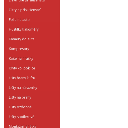
Elektrické příslušenství
Filtry a příslušenství
Folie na auto
Hustilky,tlakoměry
Kamery do auta
Kompresory
Koše na hračky
Kryty kol poklice
Lišty hrany kufru
Lišty na nárazníky
Lišty na prahy
Lišty ozdobné
Lišty spoilerové
Montážní lehátka