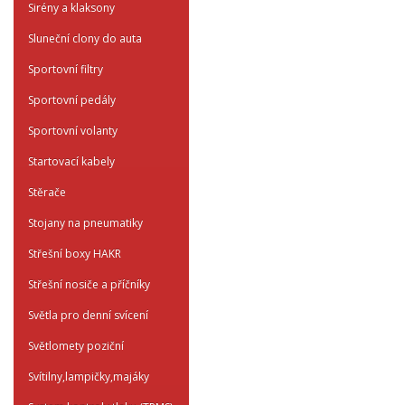
Sirény a klaksony
Sluneční clony do auta
Sportovní filtry
Sportovní pedály
Sportovní volanty
Startovací kabely
Stěrače
Stojany na pneumatiky
Střešní boxy HAKR
Střešní nosiče a příčníky
Světla pro denní svícení
Světlomety poziční
Svítilny,lampičky,majáky