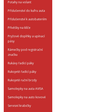
Potahy na volant
Příslušenství do kufru auta
Příslušenství k autobateriím
Přívěšky na klíče
Pryžové doplňky a upínací
pásy
Rámečky pod registrační
značku
Rukávy řadící páky
Rukojetě řadící páky
Rukojetě ruční brzdy
Samolepky na auta AVISA
Samolepky na auto kovové
Servisní krabičky