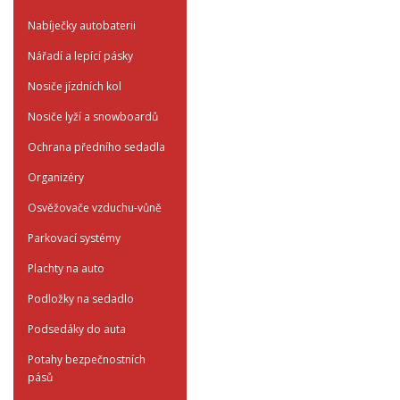
Nabíječky autobaterii
Nářadí a lepící pásky
Nosiče jízdních kol
Nosiče lyží a snowboardů
Ochrana předního sedadla
Organizéry
Osvěžovače vzduchu-vůně
Parkovací systémy
Plachty na auto
Podložky na sedadlo
Podsedáky do auta
Potahy bezpečnostních
pásů