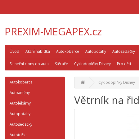
PREXIM-MEGAPEX.cz
Úvod
Akční nabídka
Autokoberce
Autopotahy
Autosedačky
Sluneční clony do auta
Stěrače
Cyklodoplňky Disney
Pro děti
Autokoberce
Cyklodoplňky Disney
Autoantény
Větrník na ři
Autolékárny
Autopotahy
Autosedačky
Autotrička